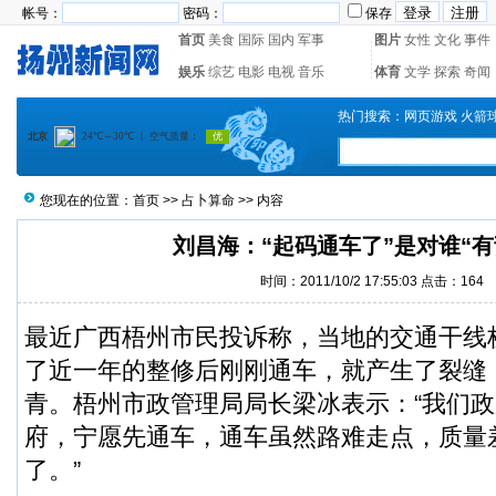
帐号：
密码：
保存
首页
美食
国际
国内
军事
图片
女性
文化
事件
娱乐
综艺
电影
电视
音乐
体育
文学
探索
奇闻
热门搜索：
网页游戏
火箭
您现在的位置：
首页
>>
占卜算命
>> 内容
刘昌海：“起码通车了”是对谁“有
时间：2011/10/2 17:55:03 点击：
164
最近广西梧州市民投诉称，当地的交通干线桥
了近一年的整修后刚刚通车，就产生了裂缝
青。梧州市政管理局局长梁冰表示：“我们
府，宁愿先通车，通车虽然路难走点，质量
了。”