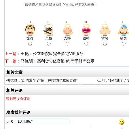
请选择您看到这篇文章时的心情: 已有
0
人表态：
0
0
0
0
0
0
惊讶
欠揍
支持
很棒
愤怒
搞笑
上一篇：
王艳：公立医院应完全禁绝VIP服务
下一篇：
马涤明：高利贷“8亿官银”约等于财产公示
相关文章
·
乔志峰：“起码通车了”是一种典型的“政绩冒进”
·
三川：“起码通车了
相关评论
暂时还没有评论
发表我的评论
大名：