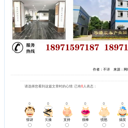
作者：不详 来源：网
请选择您看到这篇文章时的心情: 已有
0
人表态：
0
0
0
0
0
0
惊讶
欠揍
支持
很棒
愤怒
搞笑