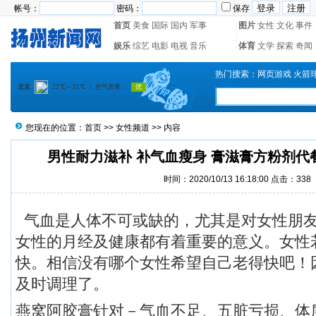
帐号：
密码：
保存
首页
美食
国际
国内
军事
图片
女性
文化
事件
娱乐
综艺
电影
电视
音乐
体育
文学
探索
奇闻
热门搜索：
网页游戏
火箭
您现在的位置：
首页
>>
女性频道
>> 内容
男性耐力滋补 补气血瘦身 膏滋膏方粉剂代
时间：2020/10/13 16:18:00 点击：
338
气血是人体不可或缺的，尤其是对女性朋
女性的月经及健康都有着重要的意义。女性
快。相信没有哪个女性希望自己老得快吧！
及时调理了。
燕窝阿胶膏针对－气血不足、五脏亏损、体