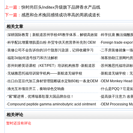
上一篇：
快时尚巨头Inditex升级旗下品牌香水产品线
下一篇：
感恩和合术挽回感情成功率高的周易成道长
相关文章
·
深耕国际教育｜新航道苏州学校4R教学体系，解锁高效留
·
科学抗衰 酶法烟酰胺
学备考之路
M/ODM定制
·
科学配比增重增肌蛋白粉 外贸专供天然营养补充剂 OEM
·
Foreign trade expor
源头定制
·
装修公司不会告诉你的10个隐形污染源，记得收藏学习
·
二手房装修就像一场
糟心！看完这篇再开
·
福彩3d如何选号技巧和方法解析
·
旭客协助江浙网约房
标杆
·
苏州剑桥英语课程（KET/PET）培训机构推荐 -新航道苏
·
苏州雅思托福培训标
州学校
率领先
·
无锡雅思托福培训留学机构——新航道无锡学校
·
新航道无锡学校：无
·
出口白芸豆代加工身材管理阻断碳水定制60粒一条龙OEM
·
OEM Monkey Head 
贴牌
aps
·
渔光互补项目开工，奏响绿色交响曲
·
什么是PQQ？它是
·
“紫”耀进博，优博瑞慕彰显大国品牌自信！
·
提高孩子注意力 改善
·
Compound peptide gamma aminobutyric acid ointment
·
OEM Processing Man
相关评论
暂时还没有评论