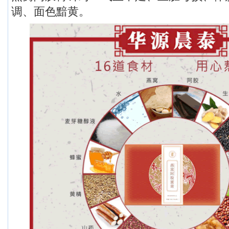
调、面色黯黄。