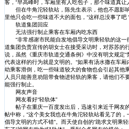
客，“早高峰时，车厢里有人吃包子，那个味道真让
但在牛角沱轻轨站，陈先生表示，他也不愿影响
里他只会吃一些味道不大的面包，“这样总没事了吧？
轨道集团回应
无法强行制止乘客在车厢内吃东西
“非常感谢市民能自发地倡导文明乘轻轨的这一行
道集团负责宣传的胡女士在接受采访时，对苏苏的
说，虽然《重庆市轨道交通条例》中没有明文规定“
代表这样的行为就是文明的。“如果有汤水撒在车厢
幼乘客滑倒，吃一些味道较大的食物也会引起其他
人员只能善意劝阻带食物进轻轨的乘客，请他们不
能强行制止。
网友声音
网友看好“轻轨体”
帖子在重庆一百度发出后，迅速引来近千网友的围
帖中称，“这个美女我也在牛角沱轻轨站看见了的，
倡导文明的方式不错”。而天使自创的“跪求文明乘