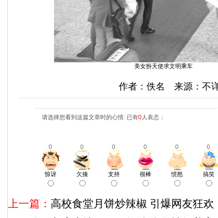
美女扮天使求文明乘车
作者：佚名 来源：不
请选择您看到这篇文章时的心情: 已有
0
人表态：
0
0
0
0
0
0
惊讶
欠揍
支持
很棒
愤怒
搞笑
上一篇：
高校食堂月饼炒辣椒 引爆网友狂欢