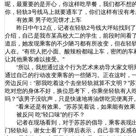
呢，最重要的是开心，你这样吃早餐，我们都不想的
你，轻轨3号线马上就要通车了，你们这样有没有考
有效果 男子吃完饼才上车
昨日中午12点，记者在轻轨2号线大坪站找到了这
介绍，自己是我市某高校大二的学生，前段时间看
道后，她发现乘客的不少陋习都有所改变，但在轻
人在。“有些人把小面、酸辣粉都端上车，密闭的车
让其他乘客难以接受。”
“所以，我想通过这个行为艺术来劝导大家文明乘
通过自己的行动改变乘客的一些陋习。正在这时，
旁边反问：“那我吃着这个去坐轻轨就算不文明？”苏
吃对您的身体不好，换位思考下，你乘坐轻轨有人
吗？”该男子没吭声，只是快速地将油饼吃完便离开
“看来还是有效果。”苏苏笑着说，如果能有效果
被反问 吃“轻口味”的行不？
记者在现场看到，对于苏苏的倡导，乘客表现出
门轻轨站，谢女士看了字牌后表示，自己非常反感