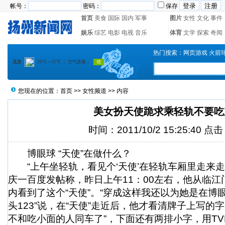
帐号：
密码：
保存
首页
美食
国际
国内
军事
图片
女性
文化
事件
娱乐
综艺
电影
电视
音乐
体育
文学
探索
奇闻
热门搜索：
网页游戏
火箭
您现在的位置：
首页
>>
女性频道
>> 内容
美女扮天使跪求乘轻轨不要吃
时间：2011/10/2 15:25:40 点
博眼球 “天使”在做什么？
“上午坐轻轨，看见个‘天使’在轻轨车厢里走来走去。
庆一百度发帖称，昨日上午11：00左右，他从临
内看到了这个“天使”。“穿成这样我还以为她是在博眼
头123”说，在“天使”走近后，他才看清牌子上写的
不和吃小面的人同车了”，下面还有两排小字，用TV