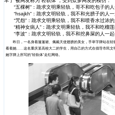
车了”被网友称为“轻轨体”，受到众多网友的模仿：
“五棵树”：跪求文明乘轻轨，哥不和吃包子的人
“hsajkh”：跪求文明轻轨，我不和光膀子的人
“咒怨”：跪求文明乘轻轨，我不和喷香水过浓的
“精神女病人”：跪求文明乘轻轨，我不和吃榴莲
“李波”：跪求文明轻轨，我不和挖鼻屎的人一起
昨日，一名身着篷篷裙、佩戴天使翅膀的美女，手举字牌站在轻轨
看着她……这名重庆某高校大二的学生，用自己的方式在倡导市民文
她字牌上所写的“轻轨体”走红网络。