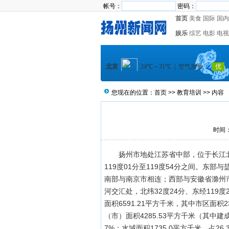
帐号：
密码：
首页
美食
国际
国内
娱乐
综艺
电影
电视
您现在的位置：
首页
>>
教育培训
>> 内容
时间：2
扬州市地处江苏省中部，位于长江北
119度01分至119度54分之间。东
南部与南京市相连；西部与安徽省滁州
河交汇处，北纬32度24分、东经119
面积6591.21平方千米，其中市区面积2
（市）面积4285.53平方千米（其中建成
7%；水域面积1735.0平方千米，占26.