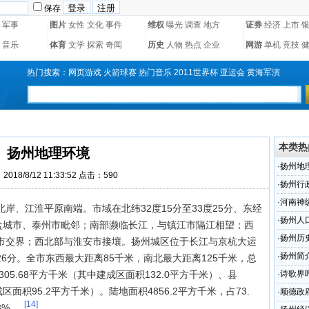
保存
军事
图片
女性
文化
事件
维权
曝光
调查
地方
证券
经济
上市
音乐
体育
文学
探索
奇闻
历史
人物
热点
企业
网游
单机
竞技
热门搜索：
网页游戏
火箭球赛
热门音乐
2011世界杯
亚运会
黄海军演
本类热
扬州地理环境
·
扬州地
018/8/12 11:33:52 点击：
590
·
扬州行
·
河南神
岸、江淮平原南端。市域在北纬32度15分至33度25分、东经
·
扬州人
部与盐城市、泰州市毗邻；南部濒临长江，与镇江市隔江相望；西
·
扬州历
市交界；西北部与淮安市接壤。扬州城区位于长江与京杭大运
·
扬州简
度26分。全市东西最大距离85千米，南北最大距离125千米，总
305.68平方千米（其中建成区面积132.0平方千米）、县
·
诗歌界
区面积95.2平方千米）。陆地面积4856.2平方千米，占73.
·
顺德政府
[14]
3%。