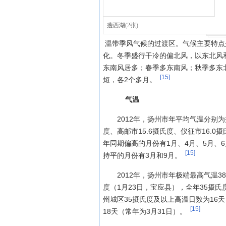
瘦西湖
(2张)
温带季风气候的过渡区。气候主要特点
化。冬季盛行干冷的偏北风，以东北风
东南风居多；春季多东南风；秋季多东
[15]
短，各2个多月。
气温
2012年，扬州市年平均气温分别为扬
度、高邮市15.6摄氏度、仪征市16.0
年同期偏高的月份有1月、4月、5月、6
[15]
持平的月份有3月和9月。
2012年，扬州市年极端最高气温3
度（1月23日，宝应县），全年35摄
州城区35摄氏度及以上高温日数为16
[15]
18天（常年为3月31日）。