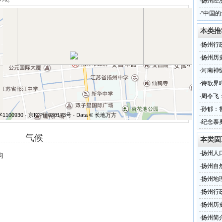
纷吐槽
·
扬州经
·
“中国
本类推
·
扬州行
·
扬州历
·
河南神
·
诗歌界
·
周令飞
·
孙郁：
资字1100930 - 京ICP证030173号 - Data © 长地万方
·
纪念泰
气候
本类固
·
扬州人
向
·
扬州自
·
扬州地
·
扬州行
·
扬州历
·
扬州简