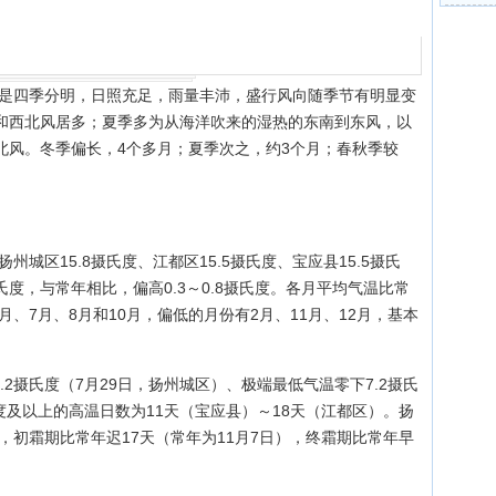
是四季分明，日照充足，雨量丰沛，盛行风向随季节有明显变
和西北风居多；夏季多为从海洋吹来的湿热的东南到东风，以
北风。冬季偏长，4个多月；夏季次之，约3个月；春秋季较
州城区15.8摄氏度、江都区15.5摄氏度、宝应县15.5摄氏
摄氏度，与常年相比，偏高0.3～0.8摄氏度。各月平均气温比常
月、7月、8月和10月，偏低的月份有2月、11月、12月，基本
8.2摄氏度（7月29日，扬州城区）、极端最低气温零下7.2摄氏
氏度及以上的高温日数为11天（宝应县）～18天（江都区）。扬
天，初霜期比常年迟17天（常年为11月7日），终霜期比常年早