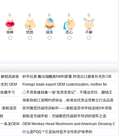
0
0
0
0
0
很棒
愤怒
搞笑
恶心
不解
，解锁高效留
·
科学抗衰 酶法烟酰胺NMN胶囊 跨境出口膳食补充剂 OE
M/ODM定制
充剂 OEM
·
Foreign trade export OEM customization, mother fer
得收藏学习
·
二手房装修就像一场“老房变形记”，不懂这些坑，砸钱又
糟心！看完这篇再开工
·
旭客协助江浙网约房协会，标准化托管运营树立行业品质
标杆
 -新航道苏
·
苏州雅思托福培训标杆——新航道苏州学校连续5年录取
率领先
校
·
新航道无锡学校：无锡雅思托福留学培训的领军之选
一条龙OEM
·
OEM Monkey Head Mushroom and American Ginseng C
aps
·
什么是PQQ？它是如何提升女性私护保养的