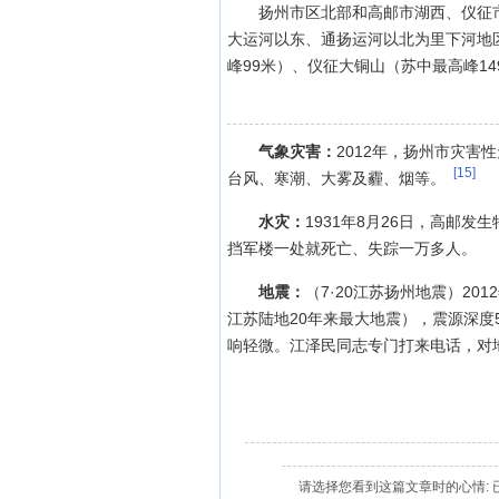
扬州市区北部和高邮市湖西、仪征
大运河以东、通扬运河以北为里下河地
峰99米）、仪征大铜山（苏中最高峰14
气象灾害：
2012年，扬州市灾
[15]
台风、寒潮、大雾及霾、烟等。
水灾：
1931年8月26日，高邮
挡军楼一处就死亡、失踪一万多人。
地震：
（7·20江苏扬州地震）20
江苏陆地20年来最大地震），震源深
响轻微。江泽民同志专门打来电话，对
请选择您看到这篇文章时的心情: 