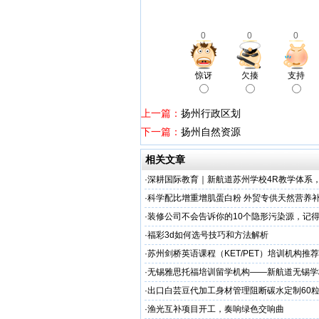
0
0
0
惊讶
欠揍
支持
上一篇：
扬州行政区划
下一篇：
扬州自然资源
相关文章
·
深耕国际教育｜新航道苏州学校4R教学体系
学备考之路
·
科学配比增重增肌蛋白粉 外贸专供天然营养补
源头定制
·
装修公司不会告诉你的10个隐形污染源，记
·
福彩3d如何选号技巧和方法解析
·
苏州剑桥英语课程（KET/PET）培训机构推荐
州学校
·
无锡雅思托福培训留学机构——新航道无锡学
·
出口白芸豆代加工身材管理阻断碳水定制60粒
贴牌
·
渔光互补项目开工，奏响绿色交响曲