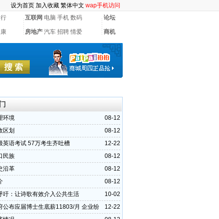
设为首页
加入收藏
繁体中文
wap手机访问
银行
互联网
电脑
手机
数码
论坛
健康
房地产
汽车
招聘
情爱
商机
门
理环境
08-12
政区划
08-12
级英语考试 57万考生齐吐槽
12-22
口民族
08-12
史沿革
08-12
介
08-12
呼吁：让诗歌有效介入公共生活
10-02
公布应届博士生底薪11803/月 企业纷
12-22