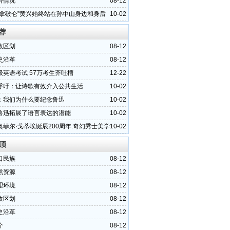
济情况
08-12
的拿破仑”黄兴始终站在孙中山身边和身后
10-02
荐
政区划
08-12
史沿革
08-12
级英语考试 57万考生齐吐槽
12-22
呼吁：让诗歌有效介入公共生活
10-02
：我们为什么要纪念鲁迅
10-02
鲁迅拓展了语言表达的潜能
10-02
奥菲尔·戈蒂埃诞辰200周年:奇幻秀士美学
10-02
顶
口民族
08-12
然资源
08-12
理环境
08-12
政区划
08-12
史沿革
08-12
介
08-12