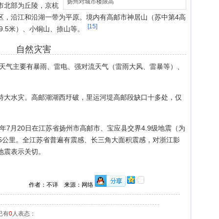
扬州对城市楼限高
市北部为丘陵，京杭
区，沿江和沿湖一带为平原。境内有高邮市神居山（苏中第4高
[15]
9.5米）、小铜山、捺山等。
自然灾害
害性天气主要有暴雨、雷电、强对流天气（雷雨大风、雷暴等）、
发生特大水灾。高邮湖湖西圩破，里运河堤高邮段缺口十多处，仅
12年7月20日在江苏省扬州市高邮市、宝应县交界4.9级地震（为
度5公里。全江苏省普遍有震感、长三角大面积震感，对浙江影
地震表示关切。
作者：不详 来源：网络
已有
0
人表态：