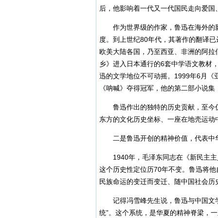
后，他影响着一代又一代国民走向爱国
作为世界级的作家，鲁迅在海外的影响
度。到上世纪80年代，其著作的翻译已
欧美大陆各国，乃至西亚、非洲的阿拉
乡》进入日本通行的6套中学语文教材
迅的文学地位不可动摇。1999年6月
《呐喊》夺得冠军，他的第二部小说集
鲁迅作出的独特的历史贡献，至今仍
东方的文化历史坐标、一座在地壳运动
二是鲁迅开创的精神价值，代表中华
1940年，毛泽东同志在《新民主主
这个历史性定位历70年不变。鲁迅将
民族命运的变迁而变迁、随中国社会历
记得冯雪峰先生说，鲁迅与中国文学
统”。这个系统，是华夏的精神脊梁，