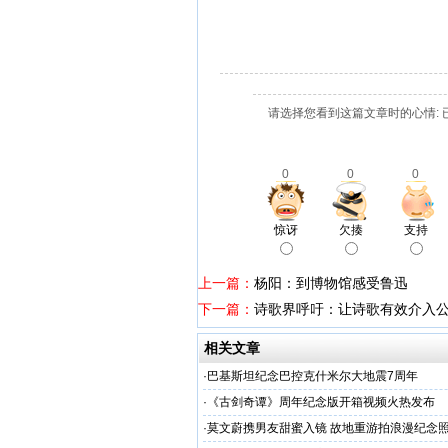
请选择您看到这篇文章时的心情: 
0
0
0
惊讶
欠揍
支持
上一篇：
杨阳：到博物馆感受鲁迅
下一篇：
诗歌界呼吁：让诗歌有效介入
相关文章
·
巴基斯坦纪念巴控克什米尔大地震7周年
·
《古剑奇谭》周年纪念版开箱视频火热发布
·
莫文蔚携男友甜蜜入镜 故地重游拍浪漫纪念照