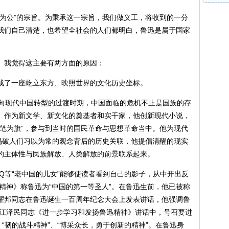
公”的宗旨。为秉承这一宗旨，我们做义工，将收到的一分
我们自己清楚，也希望全社会的人们都明白，鲁迅是属于国家
我觉得这主要有两方面的原因：
了一座屹立东方、映照世界的文化历史坐标。
向现代中国转型的过渡时期，中国面临的危机不止是国族的存
。作为新文学、新文化的奠基者和实干家，他创新现代小说，
以笔为旗”，参与到当时的国民革命与思想革命当中。他为现代
他揭破人们习以为常的观念背后的历史关联，他提倡清醒的现实
的主体性与民族解放、人类解放的前景联系起来。
Q等“老中国的儿女”能够使读者看到自己的影子，从中开出反
迅精神》称鲁迅为“中国的第一等圣人”。在鲁迅生前，他已被称
年胡耀邦同志在鲁迅诞生一百周年纪念大会上发表讲话，他强调鲁
年江泽民同志《进一步学习和发扬鲁迅精神》讲话中，号召要进
、“韧的战斗精神”、“博采众长，勇于创新的精神”。在鲁迅身