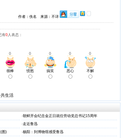
作者：佚名 来源：不详
已有
0
人表态：
0
0
0
0
0
很棒
愤怒
搞笑
恶心
不解
公共生活
·
朝鲜开会纪念金正日就任劳动党总书记15周年
·
走近鲁迅
(图)
·
杨阳：到博物馆感受鲁迅