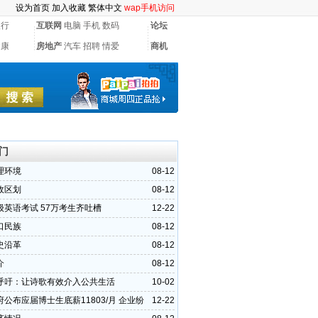
设为首页
加入收藏
繁体中文
wap手机访问
银行
互联网
电脑
手机
数码
论坛
健康
房地产
汽车
招聘
情爱
商机
门
理环境
08-12
政区划
08-12
级英语考试 57万考生齐吐槽
12-22
口民族
08-12
史沿革
08-12
介
08-12
呼吁：让诗歌有效介入公共生活
10-02
公布应届博士生底薪11803/月 企业纷
12-22