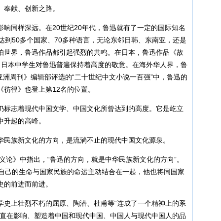
、奉献、创新之路。
同样深远。在20世纪20年代，鲁迅就有了一定的国际知名
达到50多个国家、70多种语言，无论东邻日韩、东南亚，还是
伯世界，鲁迅作品都引起强烈的共鸣。在日本，鲁迅作品《故
，日本中学生对鲁迅普遍保持着高度的敬意。在海外华人界，鲁
《亚洲周刊》编辑部评选的“二十世纪中文小说一百强”中，鲁迅的
《彷徨》也登上第12名的位置。
标志着现代中国文学、中国文化所曾达到的高度。它是屹立
中升起的高峰。
民族新文化的方向，是流淌不止的现代中国文化源泉。
义论》中指出，“鲁迅的方向，就是中华民族新文化的方向”。
他自己的生命与国家民族的命运主动结合在一起，他也将同国家
史的前进而前进。
史上壮烈不朽的屈原、陶潜、杜甫等“连成了一个精神上的系
一直在影响、塑造着中国和现代中国、中国人与现代中国人的品