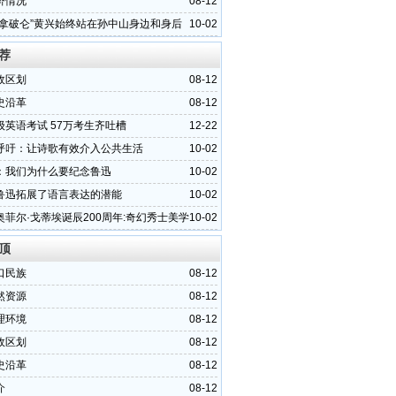
济情况
08-12
的拿破仑”黄兴始终站在孙中山身边和身后
10-02
荐
政区划
08-12
史沿革
08-12
级英语考试 57万考生齐吐槽
12-22
呼吁：让诗歌有效介入公共生活
10-02
：我们为什么要纪念鲁迅
10-02
鲁迅拓展了语言表达的潜能
10-02
奥菲尔·戈蒂埃诞辰200周年:奇幻秀士美学
10-02
顶
口民族
08-12
然资源
08-12
理环境
08-12
政区划
08-12
史沿革
08-12
介
08-12