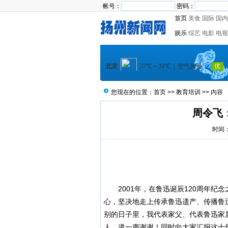
帐号：
密码：
首页
美食
国际
国内
娱乐
综艺
电影
电视
您现在的位置：
首页
>>
教育培训
>> 内容
周令飞
时间：2
2001年，在鲁迅诞辰120周年纪
心，坚决地走上传承鲁迅遗产、传播鲁
别的日子里，我代表家父、代表鲁迅家
人，道一声谢谢！同时向大家汇报这十