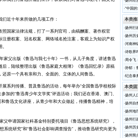
纷吐槽
·
扬州经
·
“中国
们近十年来所做的几项工作：
本类推
·
扬州行
照国家法律法规，打了一系列官司，由稿酬案、著作权官
·
扬州历
标注册权案、冠名权案、网络域名抢注案，客观上为知识产权
·
河南神
用。
·
诗歌界
年家父出版《鲁迅与我七十年》一书，从儿子角度，讲述鲁迅
·
周令飞
随后，陆续整理出版《鲁迅家庭大相簿》《鲁迅回忆录》原稿
·
孙郁：
，还原一个具有亲和力、全面的、立体的人间鲁迅。
·
纪念泰
展系列传播、普及鲁迅的活动，每年举办“全国鲁迅学校校际
本类固
学生参加的“鲁迅青少年文学奖”评选活动；我们还在香港、澳门、
·
扬州人
巡展和鲁迅文化讲座，从青少年和大众做起，传播鲁迅精神，培
·
扬州自
·
扬州地
·
扬州行
家父申请国家社科基金特别委托项目《鲁迅思想系统研究》，
·
扬州历
想系统研究”和“鲁迅社会影响调查报告”，推动鲁迅研究向更为
·
扬州简