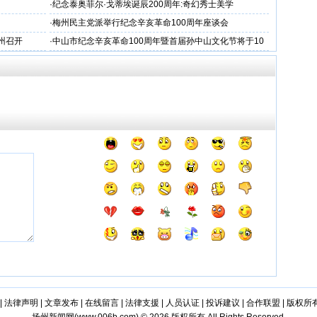
·
纪念泰奥菲尔·戈蒂埃诞辰200周年:奇幻秀士美学
·
梅州民主党派举行纪念辛亥革命100周年座谈会
州召开
·
中山市纪念辛亥革命100周年暨首届孙中山文化节将于10
月9日举行
|
法律声明
|
文章发布
|
在线留言
|
法律支援
|
人员认证
|
投诉建议
|
合作联盟
|
版权所