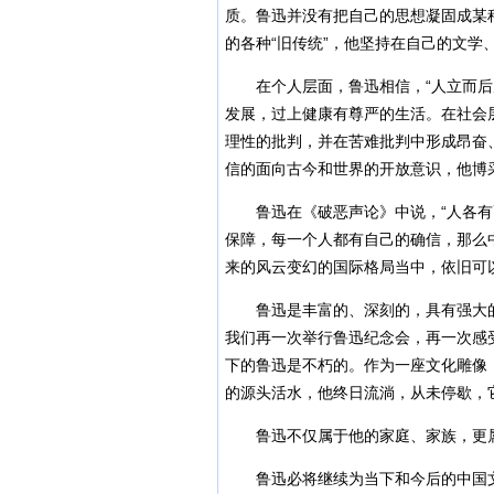
质。鲁迅并没有把自己的思想凝固成某
的各种“旧传统”，他坚持在自己的文学
在个人层面，鲁迅相信，“人立而后凡
发展，过上健康有尊严的生活。在社会
理性的批判，并在苦难批判中形成昂奋
信的面向古今和世界的开放意识，他博
鲁迅在《破恶声论》中说，“人各有己
保障，每一个人都有自己的确信，那么
来的风云变幻的国际格局当中，依旧可
鲁迅是丰富的、深刻的，具有强大的
我们再一次举行鲁迅纪念会，再一次感
下的鲁迅是不朽的。作为一座文化雕像
的源头活水，他终日流淌，从未停歇，
鲁迅不仅属于他的家庭、家族，更属
鲁迅必将继续为当下和今后的中国文化