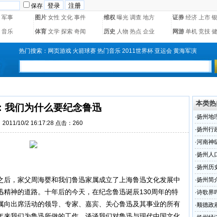
保存
军事
图片
女性
文化
事件
维权
曝光
调查
地方
证券
经济
上市
音乐
体育
文学
探索
奇闻
历史
人物
热点
企业
网游
单机
竞技
热门搜索：
网页游戏
火箭球赛
热门音乐
2011世界杯
亚运会
黄海军演
本类热
：我们为什么要纪念鲁迅
·
扬州地
011/10/2 16:17:28 点击：
260
·
扬州行
·
河南神
·
扬州人
·
扬州历
念之后，家父周海婴和我们鲁迅家属成立了上海鲁迅文化发展中
·
扬州简
迅精神的道路。十年后的今天，在纪念鲁迅诞辰130周年的特
·
诗歌界
属向出席活动的领导、专家、嘉宾、关心鲁迅及其事业的所有
·
顺德政府
年来我们为鲁迅所做的工作，谈谈我们对鲁迅与现代中国文化