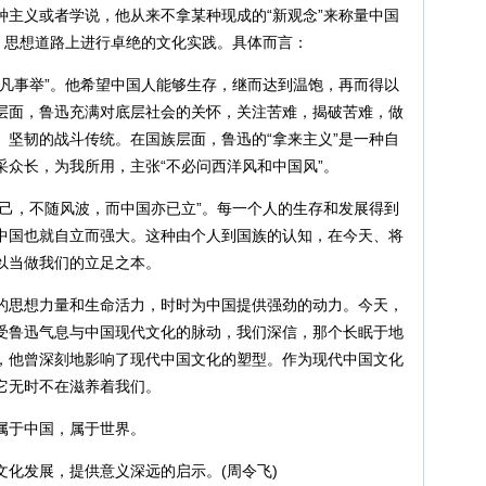
种主义或者学说，他从来不拿某种现成的“新观念”来称量中国
、思想道路上进行卓绝的文化实践。具体而言：
事举”。他希望中国人能够生存，继而达到温饱，再而得以
层面，鲁迅充满对底层社会的关怀，关注苦难，揭破苦难，做
、坚韧的战斗传统。在国族层面，鲁迅的“拿来主义”是一种自
采众长，为我所用，主张“不必问西洋风和中国风”。
，不随风波，而中国亦已立”。每一个人的生存和发展得到
中国也就自立而强大。这种由个人到国族的认知，在今天、将
以当做我们的立足之本。
思想力量和生命活力，时时为中国提供强劲的动力。今天，
受鲁迅气息与中国现代文化的脉动，我们深信，那个长眠于地
，他曾深刻地影响了现代中国文化的塑型。作为现代中国文化
它无时不在滋养着我们。
于中国，属于世界。
发展，提供意义深远的启示。(周令飞)