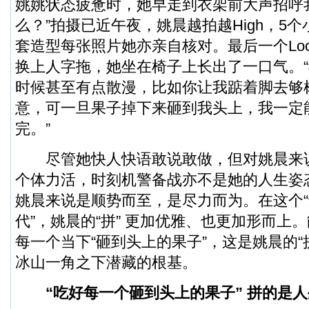
姚姚状态疲惫时，她早走到衣架前大声招呼
么？”拍摄已近午夜，姚晨越拍越High，5
套造型每张照片她亦亲自核对。最后一个Lo
换上人字拖，她坐在椅子上长出了一口气。
时候甚至有点散漫，比如你让我踮着脚去够
意，可一旦果子掉下来砸到我头上，我一定
完。”
尽管她快人快语敢说敢做，但对姚晨来说
个体力活，时刻机警备战亦不是她的人生姿态
姚晨来说是顺势而至，是尽力而为。在这个
代”，姚晨的“拼” 更加优雅、也更加形而上
每一个当下“砸到头上的果子”，这是姚晨的“拼
冰山一角之下潜藏的根基。
“吃好每一个砸到头上的果子” 拼的是