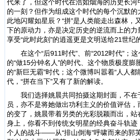
代来了，但这个时代在浩如烟海的历史长河
的一刻？但作为组成这个时代的每个沉默的
此地闪耀如星辰？“拼”是人类能走出森林，
下的原动力，亦是决定历史的逆流而上的力量
享受“此时此刻”的逍遥更是文明送给21世纪
在这个“后911时代”、前“2012时代”；
的“做15分钟名人”的时代、这个物质极度膨
的“新巨无霸”时代；这个微博叫嚣着“人人都
代，“拼在当下”又有了新的解读。
我们选择姚晨共同拍摄这期封面，不在
员，亦不是将她做出功利主义的价值评估，
的变了，姚晨带着另类的光彩脱颖而出，站
身上，你看不到传统女明星的经典奋斗轨迹，
个人的战斗——从“排山倒海”呼啸而来的郭