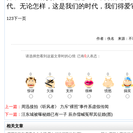
代。无论怎样，这是我们的时代，我们得爱
1
2
3
下一页
作者：佚名 来源：不
请选择您看到这篇文章时的心情: 已有
0
人表态：
0
0
0
0
0
0
惊讶
欠揍
支持
很棒
愤怒
搞笑
上一篇：
周迅接拍《听风者》 力斥“裸照”事件系虚假传闻
下一篇：
汪东城被曝秘婚已有一子 辰亦儒喊冤帮其征婚(图)
相关文章