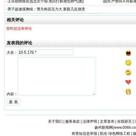
·
王菲助阵陈奕迅北京个唱 黑白打扮潮范帅气(图)
·
国办:严禁向不符标
·
男子超速摸胸续：警方称其压力大 家庭几近崩溃
相关评论
暂时还没有评论
发表我的评论
大名：
内容：
关于我们
|
服务条款
|
法律声明
|
文章发布
|
在线留言
|
扬州新闻网(
www.006b.c
有害短信息举报 | 阳光·绿色网络工程 |