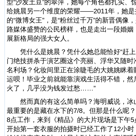
型“沙发土豆”的翠萍，她每个角色都扎实、
给姚晨另一个维度的荣耀——2011年，她
的“微博女王”，是“粉丝过千万”的新晋偶像
路媒体盛赞的公民榜样，也是走出一段婚姻
展新格局的强大女人。
凭什么是姚晨？凭什么她总能恰好“赶上
门绝技拼杀于演艺圈这个亮丽、浮华又随时
名利场？化妆间里正在涂睫毛的大姚姚眯着
运呗！毕业之前就能靠演戏生活得不错，然
火了，几乎没为钱发过愁……”
然而真的有这么简单吗？海明威说，冰山只
最重要的是藏在水下的7/8。但那是什么呢
8点工作，来到《精品》的大片现场是下午
开始第一套衣服的拍摄时已经工作了12小