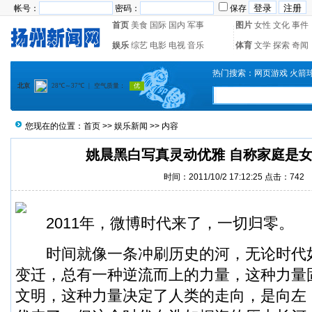
帐号：
密码：
保存
首页
美食
国际
国内
军事
图片
女性
文化
事件
娱乐
综艺
电影
电视
音乐
体育
文学
探索
奇闻
热门搜索：
网页游戏
火箭
您现在的位置：
首页
>>
娱乐新闻
>> 内容
姚晨黑白写真灵动优雅 自称家庭是
时间：2011/10/2 17:12:25 点击：
742
2011年，微博时代来了，一切归零。
时间就像一条冲刷历史的河，无论时代
变迁，总有一种逆流而上的力量，这种力量
文明，这种力量决定了人类的走向，是向左