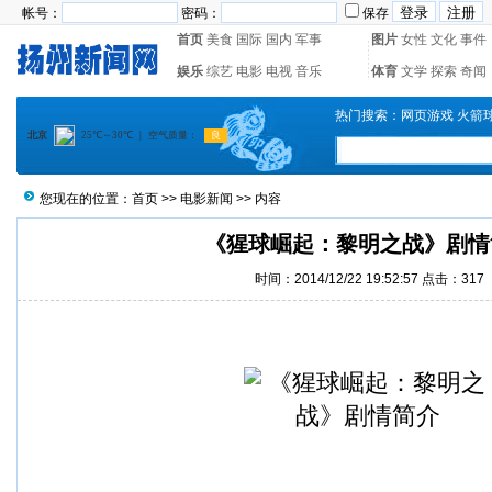
帐号：
密码：
保存
首页
美食
国际
国内
军事
图片
女性
文化
事件
娱乐
综艺
电影
电视
音乐
体育
文学
探索
奇闻
热门搜索：
网页游戏
火箭
您现在的位置：
首页
>>
电影新闻
>> 内容
《猩球崛起：黎明之战》剧情
时间：2014/12/22 19:52:57 点击：
317