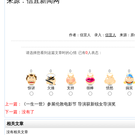
来源：
信宜新闻网
作者：信宜人 录入：
信宜人
来源：原
请选择您看到这篇文章时的心情: 已有
0
人表态：
0
0
0
0
0
0
惊讶
欠揍
支持
很棒
愤怒
搞笑
上一篇：
《一生一世》参展伦敦电影节 导演获新锐女导演奖
下一篇：没有了
相关文章
没有相关文章