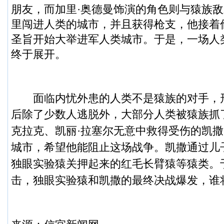
朋友，而加里·奥德曼饰演的角色则与猿族
里闯进人类的城市，并且获得枪支，他接着
圣旨开始大举进军人类城市。于是，一场人
终于展开。
面临内忧外患的人类不是猿族的对手，
后除了少数人逃脱外，大部分人类被猿族抓
克拉克、凯丽·拉塞尔无意中救得受伤的凯
城市，希望他能阻止这场战争。凯撒通过儿
独眼实验猿关押起来的红毛长臂猿等猿类。
击，
独眼实验猿和凯撒的最终决战爆发，谁