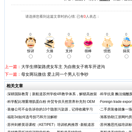
请选择您看到这篇文章时的心情: 已有
0
人表态：
0
0
0
0
0
0
惊讶
欠揍
支持
很棒
愤怒
搞笑
上一篇：
大学生绑架路虎女车主 为自救女子将车开进沟
下一篇：
母女两玩微信 爱上同一个男人引争吵
相关文章
·
深耕国际教育｜新航道苏州学校4R教学体系，解锁高效留
·
科学抗衰 酶法烟酰胺
学备考之路
M/ODM定制
·
科学配比增重增肌蛋白粉 外贸专供天然营养补充剂 OEM
·
Foreign trade expor
源头定制
·
装修公司不会告诉你的10个隐形污染源，记得收藏学习
·
二手房装修就像一场
糟心！看完这篇再开
·
福彩3d如何选号技巧和方法解析
·
旭客协助江浙网约房
标杆
·
苏州剑桥英语课程（KET/PET）培训机构推荐 -新航道苏
·
苏州雅思托福培训标