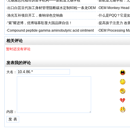
州学校
率领先
·
无锡雅思托福培训留学机构——新航道无锡学校
·
新航道无锡学校：无
·
出口白芸豆代加工身材管理阻断碳水定制60粒一条龙OEM
·
OEM Monkey Head 
贴牌
aps
·
渔光互补项目开工，奏响绿色交响曲
·
什么是PQQ？它是
·
“紫”耀进博，优博瑞慕彰显大国品牌自信！
·
提高孩子注意力 改善
·
Compound peptide gamma aminobutyric acid ointment
·
OEM Processing Man
相关评论
暂时还没有评论
发表我的评论
大名：
内容：