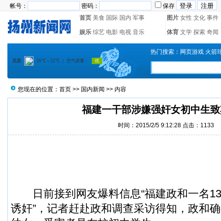
帐号：
密码：
保存
首页
美食
国际
国内
军事
图片
女性
文化
事件
娱乐
综艺
电影
电视
音乐
体育
文学
探索
奇闻
热门搜索：
网页游戏
火箭
您现在的位置：
首页
>>
国内新闻
>> 内容
福建一干部涉嫌强奸女初中生致
时间：2015/2/5 9:12:28 点击：
1133
日前接到网友爆料信息“福建政和一名13
诱奸
”，记者赶赴政和调查采访得知，政和