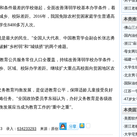
·
男子借
条件最差的学校做起，全面改善薄弱学校基本办学条件，着
2.5万
·
浙江老
腾叫板每
城乡、校际差距。2016年，我国免除农村贫困家庭学生普通高
本类推
生8400多万人次。
·
佛山三
·
国内油
是最大的民生。”全国人大代表、中国教育学会副会长张志勇
·
浙江“
解“乡村弱”和“城镇挤”的两个难题。
·
母女两
·
福建一
育公共服务常住人口全覆盖，持续改善薄弱学校办学条件，
·
大学生
乡、区域、校际办学差距。继续扩大重点高校面向贫困地区农
·
北京男
·
国际油
义务教育均衡发展，是促进教育公平，保障适龄儿童接受良好
调
·
江苏一
略任务。”全国政协委员李东福认为，办好义务教育是各级政
·
47岁
衡发展应当成为教育工作的“重中之重”。
本类固
·
美图软
·
浙江老
293 录入：
634233293
来源：原创
腾叫板每
·
大学宅