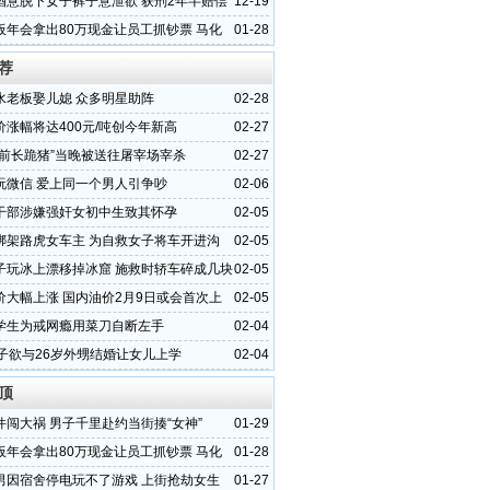
酒意脱下女子裤子意泄欲 获刑2年半赔偿
12-19
板年会拿出80万现金让员工抓钞票 马化
01-28
人派1亿
荐
水老板娶儿媳 众多明星助阵
02-28
价涨幅将达400元/吨创今年新高
02-27
庙前长跪猪”当晚被送往屠宰场宰杀
02-27
玩微信 爱上同一个男人引争吵
02-06
干部涉嫌强奸女初中生致其怀孕
02-05
绑架路虎女车主 为自救女子将车开进沟
02-05
子玩冰上漂移掉冰窟 施救时轿车碎成几块
02-05
价大幅上涨 国内油价2月9日或会首次上
02-05
学生为戒网瘾用菜刀自断左手
02-04
女子欲与26岁外甥结婚让女儿上学
02-04
顶
件闯大祸 男子千里赴约当街揍“女神”
01-29
板年会拿出80万现金让员工抓钞票 马化
01-28
人派1亿
男因宿舍停电玩不了游戏 上街抢劫女生
01-27