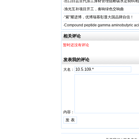
·
出口白芸豆代加工身材管理阻断碳水定制60粒
贴牌
·
渔光互补项目开工，奏响绿色交响曲
·
“紫”耀进博，优博瑞慕彰显大国品牌自信！
·
Compound peptide gamma aminobutyric aci
相关评论
暂时还没有评论
发表我的评论
大名：
内容：