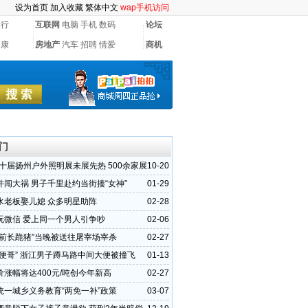
设为首页
加入收藏
繁体中文
wap手机访问
银行
互联网
电脑
手机
数码
论坛
健康
房地产
汽车
招聘
情爱
商机
门
第十届扬州户外照明展未展先热 500余家展
10-20
，提前锁定商机
件闯大祸 男子千里赴约当街揍“女神”
01-29
水老板娶儿媳 众多明星助阵
02-28
玩微信 爱上同一个男人引争吵
02-06
庙前长跪猪”当晚被送往屠宰场宰杀
02-27
大便哥” 浙江男子蹲马路中间大便被撞飞
01-13
价涨幅将达400元/吨创今年新高
02-27
统一城乡义务教育“两免一补”政策
03-07