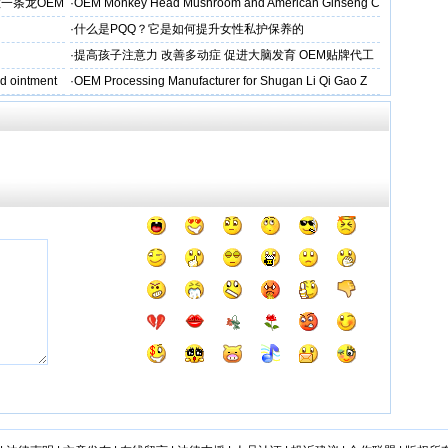
一条龙OEM
·
OEM Monkey Head Mushroom and American Ginseng C
aps
·
什么是PQQ？它是如何提升女性私护保养的
·
提高孩子注意力 改善多动症 促进大脑发育 OEM贴牌代工
d ointment
·
OEM Processing Manufacturer for Shugan Li Qi Gao Z