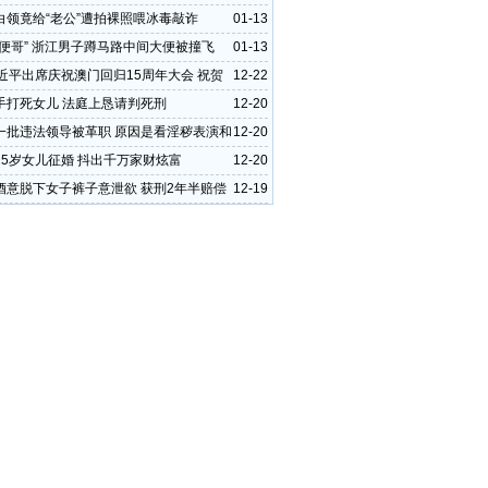
白领竟给“老公”遭拍裸照喂冰毒敲诈
01-13
大便哥” 浙江男子蹲马路中间大便被撞飞
01-13
习近平出席庆祝澳门回归15周年大会 祝贺
12-22
任职区长
手打死女儿 法庭上恳请判死刑
12-20
一批违法领导被革职 原因是看淫秽表演和
12-20
题
25岁女儿征婚 抖出千万家财炫富
12-20
酒意脱下女子裤子意泄欲 获刑2年半赔偿
12-19