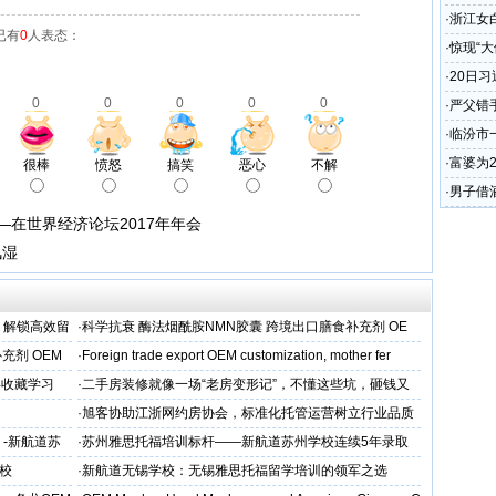
·
浙江女
已有
0
人表态：
·
惊现“
·
20日
0
0
0
0
0
崔世安
·
严父错
·
临汾市
贪污问
·
富婆为
很棒
愤怒
搞笑
恶心
不解
·
男子借
2.5万
—在世界经济论坛2017年年会
风湿
，解锁高效留
·
科学抗衰 酶法烟酰胺NMN胶囊 跨境出口膳食补充剂 OE
M/ODM定制
充剂 OEM
·
Foreign trade export OEM customization, mother fer
得收藏学习
·
二手房装修就像一场“老房变形记”，不懂这些坑，砸钱又
糟心！看完这篇再开工
·
旭客协助江浙网约房协会，标准化托管运营树立行业品质
标杆
 -新航道苏
·
苏州雅思托福培训标杆——新航道苏州学校连续5年录取
率领先
校
·
新航道无锡学校：无锡雅思托福留学培训的领军之选