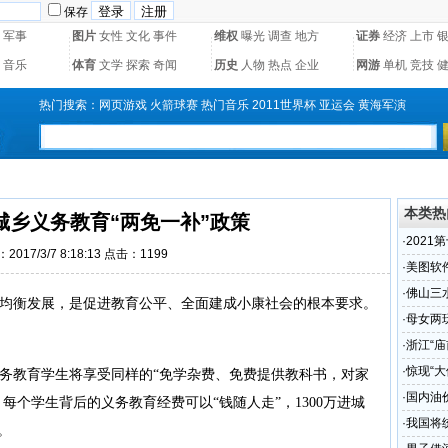
保存
军事
图片
女性
文化
事件
维权
曝光
调查
地方
证券
经济
上市
音乐
体育
文学
探索
奇闻
历史
人物
热点
企业
网游
单机
竞技
热门搜索：
网页游戏
火箭球赛
热门音乐
2011世界杯
亚运会
黄海军演
本类热
城乡义务教育“两免一补”政策
·
2021
2017/3/7 8:18:13 点击：
1199
商续约
·
美图软
·
佛山三
均衡发展，是促进教育公平、全面建成小康社会的根本要求。
·
母女两
。
·
浙江“
·
惊现“
教育学生将享受同样的“免学杂费、免费提供教科书，对家
·
国内油
每个学生背后的义务教育经费可以“钱随人走”，1300万进城
·
我国将
。