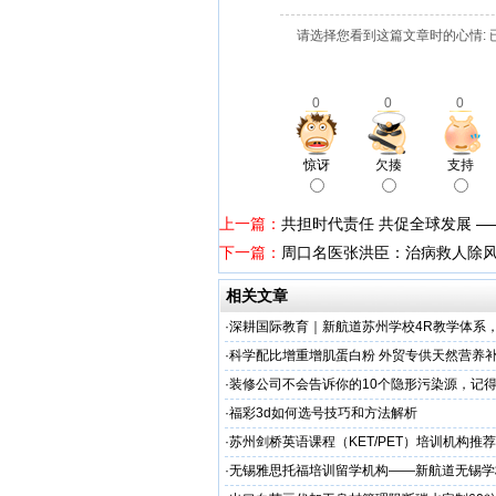
请选择您看到这篇文章时的心情: 
0
0
0
惊讶
欠揍
支持
上一篇：
共担时代责任 共促全球发展 —
下一篇：
周口名医张洪臣：治病救人除
相关文章
·
深耕国际教育｜新航道苏州学校4R教学体系
学备考之路
·
科学配比增重增肌蛋白粉 外贸专供天然营养补
源头定制
·
装修公司不会告诉你的10个隐形污染源，记
·
福彩3d如何选号技巧和方法解析
·
苏州剑桥英语课程（KET/PET）培训机构推荐
州学校
·
无锡雅思托福培训留学机构——新航道无锡学