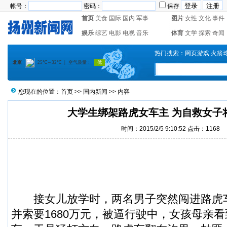
帐号：
密码：
保存
首页
美食
国际
国内
军事
图片
女性
文化
事件
娱乐
综艺
电影
电视
音乐
体育
文学
探索
奇闻
热门搜索：
网页游戏
火箭
您现在的位置：
首页
>>
国内新闻
>> 内容
大学生绑架路虎女车主 为自救女子
时间：2015/2/5 9:10:52 点击：
1168
接女儿放学时，两名男子突然闯进路虎
并索要1680万元，被逼行驶中，女孩母亲