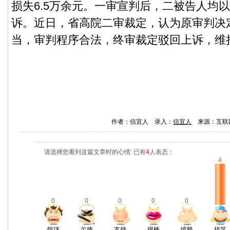
损失6.5万余元。
一审宣判后，二被告人均以
诉。
近日，省高院二审裁定，认为原审判决
当，审判程序合法，终审裁定驳回上诉，维
作者：信宜人 录入：
信宜人
来源：互联
请选择您看到这篇文章时的心情: 已有
4
人表态：
4
0
0
0
0
0
惊讶
欠揍
支持
很棒
愤怒
搞笑