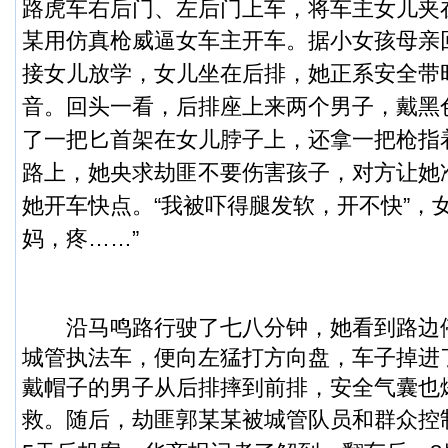
路虎车右后门、左后门上车，将车主女儿夹
某用仿真枪威逼女车主开车。
据小女孩母亲
接女儿放学，女儿坐在后排，她正系安全带
音。回头一看，后排座上来两个男子，戴黑
了一把匕首架在女儿脖子上，还拿一把枪指
路上，她央求劫匪不要伤害孩子，对方让她准
她开车快点。“我被吓得腿发软，开不快”，
妈，疼……”
沿马鸣路行驶了七八分钟，她看到路边
城管执法车，便向左猛打方向盘，车子掉进
戴帽子的男子从后排摔到前排，安全气囊也
救。
随后，劫匪郭某某被城管队员和群众控