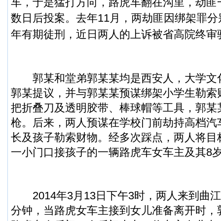
车，于是猛打方向，
路虎
车翻在沟里，劫匪
数日后投案。
去年11月，两劫匪因绑架罪分
年有期徒刑，近日两人的上诉被省高院终审
郭某和堂弟郭某某均是西安人，大学文化。
郭某提议，并与郭某某预谋绑架小学生勒索
把折叠刀及透明胶带、棒球帽等工具，郭某
枪。后来，两人预谋在学校门前劫持高档汽
长及孩子勒索财物。经多次踩点，两人将目
一小门口接孩子的一辆路虎车女车主及其8
2014年3月13日下午3时，两人来到曲江
分钟，当路虎女车主接到女儿准备离开时，