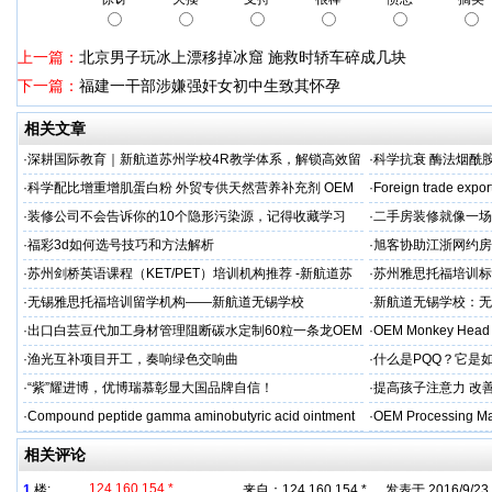
上一篇：
北京男子玩冰上漂移掉冰窟 施救时轿车碎成几块
下一篇：
福建一干部涉嫌强奸女初中生致其怀孕
相关文章
·
深耕国际教育｜新航道苏州学校4R教学体系，解锁高效留
·
科学抗衰 酶法烟酰胺
学备考之路
M/ODM定制
·
科学配比增重增肌蛋白粉 外贸专供天然营养补充剂 OEM
·
Foreign trade expor
源头定制
·
装修公司不会告诉你的10个隐形污染源，记得收藏学习
·
二手房装修就像一场
糟心！看完这篇再开
·
福彩3d如何选号技巧和方法解析
·
旭客协助江浙网约房
标杆
·
苏州剑桥英语课程（KET/PET）培训机构推荐 -新航道苏
·
苏州雅思托福培训标
州学校
率领先
·
无锡雅思托福培训留学机构——新航道无锡学校
·
新航道无锡学校：无
·
出口白芸豆代加工身材管理阻断碳水定制60粒一条龙OEM
·
OEM Monkey Head 
贴牌
aps
·
渔光互补项目开工，奏响绿色交响曲
·
什么是PQQ？它是
·
“紫”耀进博，优博瑞慕彰显大国品牌自信！
·
提高孩子注意力 改善
·
Compound peptide gamma aminobutyric acid ointment
·
OEM Processing Man
相关评论
124.160.154.*
1
楼:
来自：
124.160.154.*
发表于 2016/9/23 