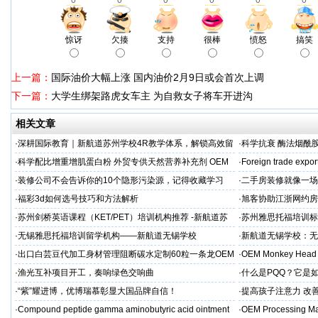
0
0
0
0
0
0
惊讶
欠揍
支持
很棒
愤怒
搞笑
上一篇：
国际油价大幅上涨 国内油价2月9日或会首次上调
下一篇：
大学生绑架路虎女车主 为自救女子将车开进沟
相关文章
·
深耕国际教育｜新航道苏州学校4R教学体系，解锁高效留
·
科学抗衰 酶法烟酰胺
学备考之路
M/ODM定制
·
科学配比增重增肌蛋白粉 外贸专供天然营养补充剂 OEM
·
Foreign trade expor
源头定制
·
装修公司不会告诉你的10个隐形污染源，记得收藏学习
·
二手房装修就像一场
糟心！看完这篇再开
·
福彩3d如何选号技巧和方法解析
·
旭客协助江浙网约房
标杆
·
苏州剑桥英语课程（KET/PET）培训机构推荐 -新航道苏
·
苏州雅思托福培训标
州学校
率领先
·
无锡雅思托福培训留学机构——新航道无锡学校
·
新航道无锡学校：无
·
出口白芸豆代加工身材管理阻断碳水定制60粒一条龙OEM
·
OEM Monkey Head 
贴牌
aps
·
渔光互补项目开工，奏响绿色交响曲
·
什么是PQQ？它是
·
“紫”耀进博，优博瑞慕彰显大国品牌自信！
·
提高孩子注意力 改善
·
Compound peptide gamma aminobutyric acid ointment
·
OEM Processing Man