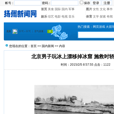
帐号：
密码：
保存
首页
美食
国际
国内
军事
图片
女性
文化
事件
娱乐
综艺
电影
电视
音乐
体育
文学
探索
奇闻
热门搜索：
网页游戏
火箭
您现在的位置：
首页
>>
国内新闻
>> 内容
北京男子玩冰上漂移掉冰窟 施救时
时间：2015/2/5 8:57:55 点击：
1122