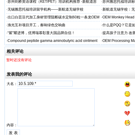
标杆
·
苏州剑桥英语课程（KET/PET）培训机构推荐 -新航道苏
·
苏州雅思托福培训标
州学校
率领先
·
无锡雅思托福培训留学机构——新航道无锡学校
·
新航道无锡学校：无
·
出口白芸豆代加工身材管理阻断碳水定制60粒一条龙OEM
·
OEM Monkey Head 
贴牌
aps
·
渔光互补项目开工，奏响绿色交响曲
·
什么是PQQ？它是
·
“紫”耀进博，优博瑞慕彰显大国品牌自信！
·
提高孩子注意力 改善
·
Compound peptide gamma aminobutyric acid ointment
·
OEM Processing Man
相关评论
暂时还没有评论
发表我的评论
大名：
内容：