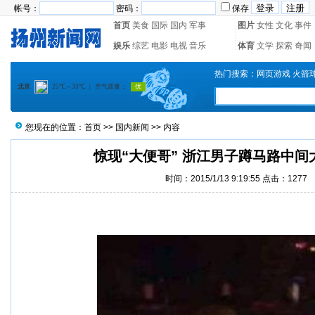
帐号：
密码：
保存
首页
美食
国际
国内
军事
图片
女性
文化
事件
娱乐
综艺
电影
电视
音乐
体育
文学
探索
奇闻
热门搜索：
网页游戏
火箭
您现在的位置：
首页
>>
国内新闻
>> 内容
惊现“大便哥” 浙江男子蹲马路中间
时间：2015/1/13 9:19:55 点击：
1277