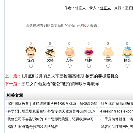
作者：信宜人 录入：
信宜人
来源：互联
请选择您看到这篇文章时的心情: 已有
0
人表态：
0
0
0
0
0
0
惊讶
欠揍
支持
很棒
愤怒
搞笑
上一篇：
1月底到2月初是火车票捡漏高峰期 抢票的要抓紧机会
下一篇：
浙江女白领竟给“老公”遭拍裸照喂冰毒敲诈
相关文章
·
深耕国际教育｜新航道苏州学校4R教学体系，解锁高效留
·
科学抗衰 酶法烟酰胺
学备考之路
M/ODM定制
·
科学配比增重增肌蛋白粉 外贸专供天然营养补充剂 OEM
·
Foreign trade expor
源头定制
·
装修公司不会告诉你的10个隐形污染源，记得收藏学习
·
二手房装修就像一场
糟心！看完这篇再开
·
福彩3d如何选号技巧和方法解析
·
旭客协助江浙网约房