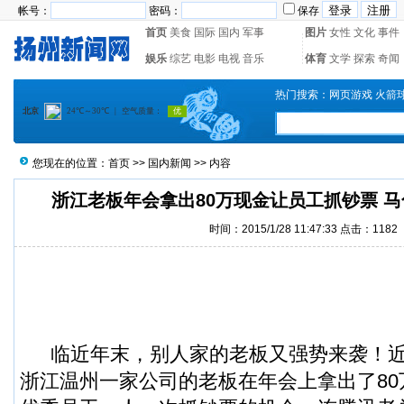
帐号：
密码：
保存
首页
美食
国际
国内
军事
图片
女性
文化
事件
娱乐
综艺
电影
电视
音乐
体育
文学
探索
奇闻
热门搜索：
网页游戏
火箭
您现在的位置：
首页
>>
国内新闻
>> 内容
浙江老板年会拿出80万现金让员工抓钞票 马
时间：2015/1/28 11:47:33 点击：
1182
临近年末，别人家的老板又强势来袭！近
浙江温州一家公司的老板在年会上拿出了
8