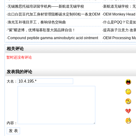
州学校
率领先
·
无锡雅思托福培训留学机构——新航道无锡学校
·
新航道无锡学校：无
·
出口白芸豆代加工身材管理阻断碳水定制60粒一条龙OEM
·
OEM Monkey Head 
贴牌
aps
·
渔光互补项目开工，奏响绿色交响曲
·
什么是PQQ？它是
·
“紫”耀进博，优博瑞慕彰显大国品牌自信！
·
提高孩子注意力 改善
·
Compound peptide gamma aminobutyric acid ointment
·
OEM Processing Man
相关评论
暂时还没有评论
发表我的评论
大名：
内容：