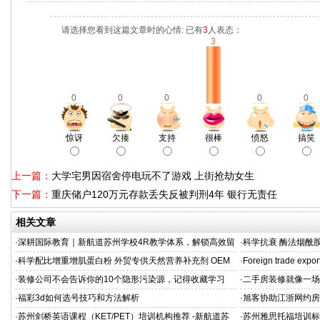
请选择您看到这篇文章时的心情: 已有
3
人表态：
3
0
0
0
0
0
惊讶
欠揍
支持
很棒
愤怒
搞笑
上一篇：
大学宅男因宿舍停电玩不了游戏 上街抢劫女生
下一篇：
重庆储户120万元存款丢失反被判刑4年 银行无责任
相关文章
·
深耕国际教育｜新航道苏州学校4R教学体系，解锁高效留
·
科学抗衰 酶法烟酰胺
学备考之路
M/ODM定制
·
科学配比增重增肌蛋白粉 外贸专供天然营养补充剂 OEM
·
Foreign trade expor
源头定制
·
装修公司不会告诉你的10个隐形污染源，记得收藏学习
·
二手房装修就像一场
糟心！看完这篇再开
·
福彩3d如何选号技巧和方法解析
·
旭客协助江浙网约房
标杆
·
苏州剑桥英语课程（KET/PET）培训机构推荐 -新航道苏
·
苏州雅思托福培训标