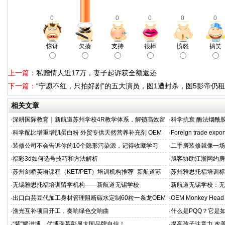
0
0
0
0
0
惊讶
欠揍
支持
很棒
愤怒
搞笑
上一篇：
私赠情人近17万，妻子起诉获全额返还
下一篇：
“宁愿不红，只拍好剧”的五大演员，图1遭封杀，图5影帝仍
相关文章
·
深耕国际教育｜新航道苏州学校4R教学体系，解锁高效留
·
科学抗衰 酶法烟酰胺
学备考之路
M/ODM定制
·
科学配比增重增肌蛋白粉 外贸专供天然营养补充剂 OEM
·
Foreign trade expor
源头定制
·
装修公司不会告诉你的10个隐形污染源，记得收藏学习
·
二手房装修就像一场
糟心！看完这篇再开
·
福彩3d如何选号技巧和方法解析
·
旭客协助江浙网约房
标杆
·
苏州剑桥英语课程（KET/PET）培训机构推荐 -新航道苏
·
苏州雅思托福培训标
州学校
率领先
·
无锡雅思托福培训留学机构——新航道无锡学校
·
新航道无锡学校：无
·
出口白芸豆代加工身材管理阻断碳水定制60粒一条龙OEM
·
OEM Monkey Head 
贴牌
aps
·
渔光互补项目开工，奏响绿色交响曲
·
什么是PQQ？它是
·
“紫”耀进博，优博瑞慕彰显大国品牌自信！
·
提高孩子注意力 改善