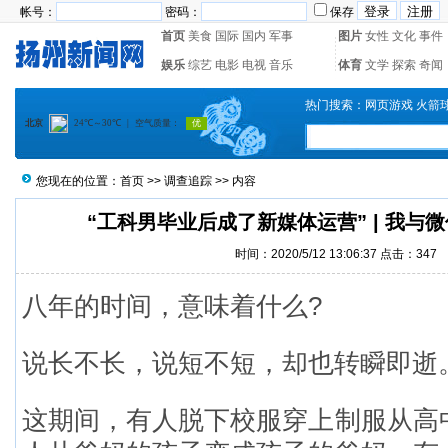
帐号：
密码：
保存
首页
美食
国际
国内
军事
图片
女性
文化
事件
娱乐
综艺
电影
电视
音乐
体育
文学
探索
奇闻
热门搜索：
网页游戏
火箭
您现在的位置：
首页
>>
调查追踪
>> 内容
“工科男毕业后成了新媒体运营” | 我与
时间：2020/5/12 13:06:37 点击：
347
八年的时间，意味着什么?
说长不长，说短不短，却也转瞬即逝
这期间，有人脱下校服穿上制服从高