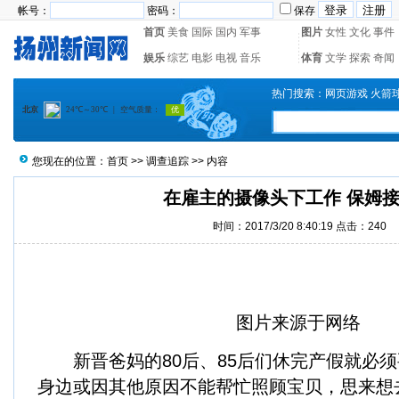
帐号：
密码：
保存
首页
美食
国际
国内
军事
图片
女性
文化
事件
娱乐
综艺
电影
电视
音乐
体育
文学
探索
奇闻
热门搜索：
网页游戏
火箭
您现在的位置：
首页
>>
调查追踪
>> 内容
在雇主的摄像头下工作 保姆
时间：2017/3/20 8:40:19 点击：
240
图片来源于网络
新晋爸妈的80后、85后们休完产假就必须
身边或因其他原因不能帮忙照顾宝贝，思来想去