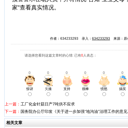
家”查看真实情况。
作者：634233293 录入：
634233293
来源：原
请选择您看到这篇文章时的心情: 已有
0
人表态：
0
0
0
0
0
0
惊讶
欠揍
支持
很棒
愤怒
搞笑
上一篇：
工厂化金针菇日产7吨供不应求
下一篇：
国务院办公厅印发《关于进一步加强“地沟油”治理工作的意见
相关文章