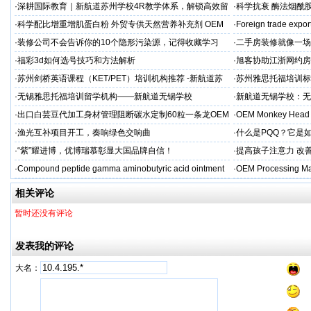
·
深耕国际教育｜新航道苏州学校4R教学体系，解锁高效留
·
科学抗衰 酶法烟酰胺
学备考之路
M/ODM定制
·
科学配比增重增肌蛋白粉 外贸专供天然营养补充剂 OEM
·
Foreign trade expor
源头定制
·
装修公司不会告诉你的10个隐形污染源，记得收藏学习
·
二手房装修就像一场
糟心！看完这篇再开
·
福彩3d如何选号技巧和方法解析
·
旭客协助江浙网约房
标杆
·
苏州剑桥英语课程（KET/PET）培训机构推荐 -新航道苏
·
苏州雅思托福培训标
州学校
率领先
·
无锡雅思托福培训留学机构——新航道无锡学校
·
新航道无锡学校：无
·
出口白芸豆代加工身材管理阻断碳水定制60粒一条龙OEM
·
OEM Monkey Head 
贴牌
aps
·
渔光互补项目开工，奏响绿色交响曲
·
什么是PQQ？它是
·
“紫”耀进博，优博瑞慕彰显大国品牌自信！
·
提高孩子注意力 改善
·
Compound peptide gamma aminobutyric acid ointment
·
OEM Processing Man
相关评论
暂时还没有评论
发表我的评论
大名：