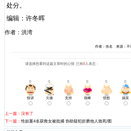
处分。
编辑：许冬晖
作者：洪湾
作者：佚名 来源：不
请选择您看到这篇文章时的心情: 已有
0
人表态：
0
0
0
0
0
0
惊讶
欠揍
支持
很棒
愤怒
搞笑
上一篇：没有了
下一篇：
性奴案4名获救女被批捕 协助疑犯折磨他人致死/图