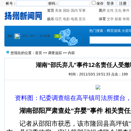
帐号：
密码：
保存
首页
美食
国际
国内
军事
图片
女性
文化
事件
娱乐
综艺
电影
电视
音乐
体育
文学
探索
奇闻
热门搜索：
网页游戏
火箭
您现在的位置：
首页
>>
调查追踪
>> 内容
湖南“邵氏弃儿”事件12名责任人受撤
时间：2011/10/1 19:51:33 点击：
199
资料图：纪委调查组在高平镇司法所摆台
湖南邵阳严肃查处“弃婴”事件 相关责
记者从邵阳市获悉，该市隆回县高坪镇“