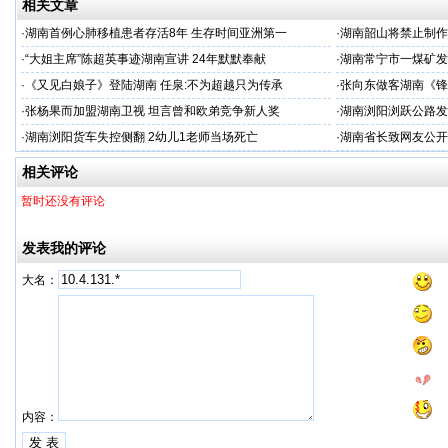
相关文章
·
湖南首例心肺移植患者存活8年 生存时间亚洲第一
·
湖南韶山将禁止制作
·
“大姐主席”陈超英事迹湖南宣讲 24年默默奉献
·
湖南常宁市一煤矿发
·
《又见白娘子》登陆湖南 任泉:不为超越只为传承
·
张向东做客湖南《锋
·
张杨果而加盟湖南卫视 坦言曾和欧弟竞争新人奖
·
湖南浏阳浏跃公路发
·
湖南浏阳货车失控侧翻 2幼儿1老师当场死亡
·
湖南省长致网友公开
相关评论
暂时还没有评论
发表我的评论
大名：
内容：