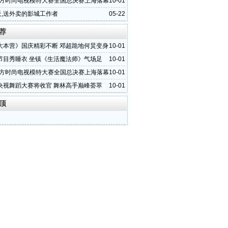
1东方时尚电视模特大赛全国总决赛上海落幕
10-01
天,送外卖的影城工作者
05-22
荐
大本营》国庆精彩不断 邓超跪地何炅变身
10-01
节目秀睡衣 坐镇《生活魔法师》气场足
10-01
1东方时尚电视模特大赛全国总决赛上海落幕
10-01
央视舞蹈大赛将收官 舞林高手巅峰荟萃
10-01
顶