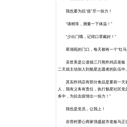
我也要为抗“疫”尽一份力！
“请稍等，测量一下体温！”
“少出门哦，记得口罩戴好！”
翠湖苑的门口，每天都有一个“红
吴世美是公道镇三只熊炸鸡店老板
二天就主动加入到魁星志愿者的队伍中
其实炸鸡店有部分食品是要前一天
人，我有义务有责任，执行魁星社区党
务中，为抗击疫情出一份力！”
我也是党员，让我上！
谷营村爱心商家强盛超市老板马正