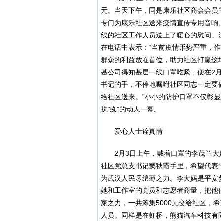
元。当天下午，同是康乐社区商会会员
专门为康乐社区送来疫情宣传专用音响
线的社区工作人员送上了暖心的慰问。
在电话中表示：“当前疫情形势严重，
群众的利益放在首位，助力社区打赢这
基公司得知基层一线口罩吃紧，便在2月
书记的手，不停地嘱咐社区同志一定要
给社区送来。”小小的防护口罩不仅彰
抗“疫”的动人一幕。
爱心人士诠真情
2月3日上午，戴着口罩的李茂兰大
社区党总支书记窦秋霞手里，希望代表
为武汉人民尽绵薄之力。李大妈是平安
她和工作室的党员和志愿者商量，把他们
家之力，一共筹集5000元交给社区，
人员。同样是在虹桥，熊猫汽车科技有