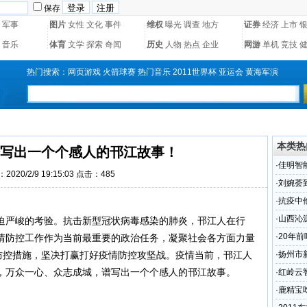
保存
军事
图片
女性
文化
事件
维权
曝光
调查
地方
证券
经济
上市
音乐
体育
文学
探索
奇闻
历史
人物
热点
企业
网游
单机
竞技
热门搜索：
网页游戏
火箭球赛
热门音乐
2011世界杯
亚运会
黄海军演
本类热
写出一个个感人的邗江故事！
·
佳明智
2020/2/9 19:15:03 点击：
485
·
刘婉荟
·
抗疫中
·
山西沁
迫严峻的考验。抗击新型冠状病毒感染的肺炎，邗江人在行
·
20年
情防控工作作为当前最重要的政治任务，凝聚社会各方面力量
动 开颅
项防控措施，坚决打赢打好疫情防控攻坚战。疫情当前，邗江人
·
扬州市
，万众一心、众志成城，谱写出一个个感人的邗江故事。
民书》
·
红岭云
·
鹿精宝