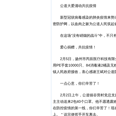
公道大爱涌动共抗疫情
新型冠状病毒感染的肺炎疫情来势
密防护网，以血肉之躯为公道人民筑起
在这场“没有硝烟的战斗”中，不
爱心捐赠，共抗疫情！
2月5日，扬州市丙辰医疗科技有限
用PE手套10000只、84消毒液2桶
镇人民政府接收，衷心感谢王斌对公道
一点心意，你们辛苦了！
2月2日上午，公道镇谷营村党总支
主主动送来2包40个口罩。他不愿透露
在防控疫情的第一线，你们辛苦了！现
上。＂说完便挥手开车离去。