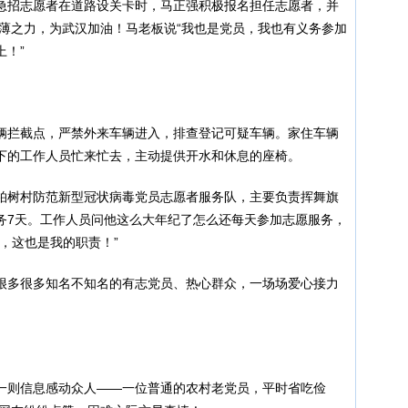
急招志愿者在道路设关卡时，马正强积极报名担任志愿者，并
绵薄之力，为武汉加油！马老板说“我也是党员，我也有义务参加
！”
辆拦截点，严禁外来车辆进入，排查登记可疑车辆。家住车辆
下的工作人员忙来忙去，主动提供开水和休息的座椅。
柏树村防范新型冠状病毒党员志愿者服务队，主要负责挥舞旗
务7天。工作人员问他这么大年纪了怎么还每天参加志愿服务，
，这也是我的职责！”
很多很多知名不知名的有志党员、热心群众，一场场爱心接力
一则信息感动众人——一位普通的农村老党员，平时省吃俭