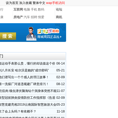
设为首页
加入收藏
繁体中文
wap手机访问
银行
互联网
电脑
手机
数码
论坛
健康
房地产
汽车
招聘
情爱
商机
门
能运动手表那么贵，懂行的却说值这个价
06-14
到八月长安 哈尔滨是她的“成功密码”
05-21
他们谱写出一个个感人的邗江故事！
02-09
源一洗煤厂河道违规建厂肆意排污！
08-12
前吃痘肉 绦虫潜伏脑海钻个洞身体突然不能
11-07
拔出5
新型冠状肺炎疫情防控工作指挥部《告居
02-09
智慧党建亮相2019云南国际智慧旅游大会
05-23
吃了会上头吗？有依赖不？
11-18