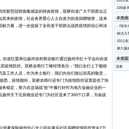
·
201
·
100多
防控新型冠状病毒感染的肺炎疫情，双桥街道广大干部群众正
本类推
如其来的疫情，社会各界爱心人士自发为街道捐赠物资，送来
贡献力量，进一步提振了全街道干部群众战胜疫情的信心和决
·
《快乐
·
徐洁儿
·
201
·
第六届
本类固
午，街道红盟单位扬州农村商业银行通过扬州市红十字会向街道
基层疫情防控。双桥农商行丁峰经理表示：“我们全行上下都很
没有
府及工作人员，作为本土银行，我们向你们致以崇高的敬意，
”据悉，疫情期间，双桥农商行还专门为疫情防控设置提供了快
服务稳定，努力在这场战“疫”中履行好作为地方金融企业的一
位扬州天下北辰物业还专门为社区送来了300个口罩，为奋战
单位华夏保险扬州中心支公司向康乐社区捐赠疫情防控资金2万