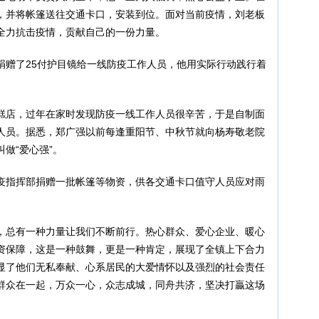
，并将帐篷送往交通卡口，安装到位。面对当前疫情，刘老板
全力抗击疫情，贡献自己的一份力量。
捐赠了25付护目镜给一线防疫工作人员，他用实际行动践行着
糕店，过年在家时发现防疫一线工作人员很辛苦，于是自制面
人员。据悉，郑广强以前每逢重阳节、中秋节就向杨寿敬老院
做“爱心强”。
疫指挥部捐赠一批帐篷等物资，供各交通卡口值守人员应对雨
，总有一种力量让我们不断前行。热心群众、爱心企业、暖心
资保障，这是一种鼓舞，更是一种肯定，展现了全镇上下合力
显了他们无私奉献、心系居民的大爱情怀以及强烈的社会责任
群众在一起，万众一心，众志成城，同舟共济，坚决打贏这场