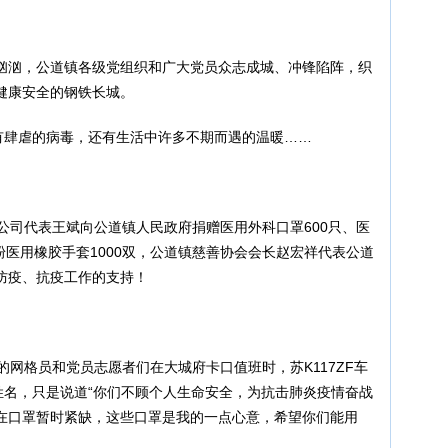
汹汹，公道镇各级党组织和广大党员众志成城、冲锋陷阵，织
健康安全的钢铁长城。
只有肆虐的病毒，还有生活中许多不期而遇的温暖……
公司代表王斌向公道镇人民政府捐赠医用外科口罩600只、医
及无粉医用橡胶手套1000双，公道镇慈善协会会长赵宏祥代表公道
防疫、抗疫工作的支持！
的网格员和党员志愿者们在大城府卡口值班时，苏K117ZF车
姓名，只是说道“你们不顾个人生命安全，为抗击肺炎疫情奋战
在口罩暂时紧缺，这些口罩是我的一点心意，希望你们能用