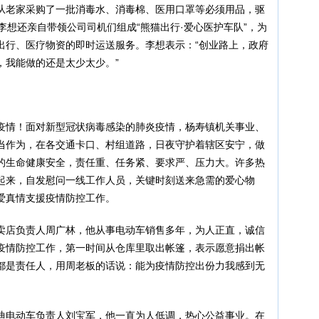
从老家采购了一批消毒水、消毒棉、医用口罩等必须用品，驱
李想还亲自带领公司司机们组成“熊猫出行·爱心医护车队”，为
出行、医疗物资的即时运送服务。李想表示：“创业路上，政府
，我能做的还是太少太少。”
疫情！面对新型冠状病毒感染的肺炎疫情，杨寿镇机关事业、
当作为，在各交通卡口、村组道路，日夜守护着辖区安宁，做
的生命健康安全，责任重、任务紧、要求严、压力大。许多热
起来，自发慰问一线工作人员，关键时刻送来急需的爱心物
爱真情支援疫情防控工作。
卖店负责人周广林，他从事电动车销售多年，为人正直，诚信
疫情防控工作，第一时间从仓库里取出帐篷，表示愿意捐出帐
都是责任人，用周老板的话说：能为疫情防控出份力我感到无
。
迪电动车负责人刘宝军，他一直为人低调，热心公益事业。在