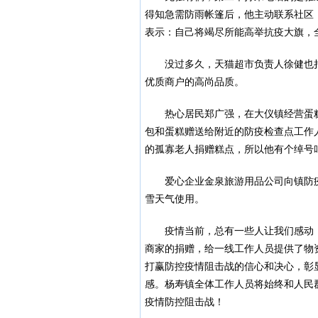
得知急需防雨帐篷后，他主动联系社区
表示：自己将竭尽所能高举抗疫大旗，
没过多久，天猫超市负责人徐健也
优质商户的高尚品质。
热心居民郑广强，在大仪镇经营蛋
包和蛋糕赠送给附近的防疫检查点工作
的孤寡老人捐赠糕点，所以他有个绰号叫
爱心企业金泉旅游用品公司向镇防
雪天气使用。
疫情当前，总有一些人让我们感动
商家的捐赠，给一线工作人员提供了物
打赢防控疫情阻击战的信心和决心，彰
感。杨寿镇全体工作人员将始终和人民
疫情防控阻击战！