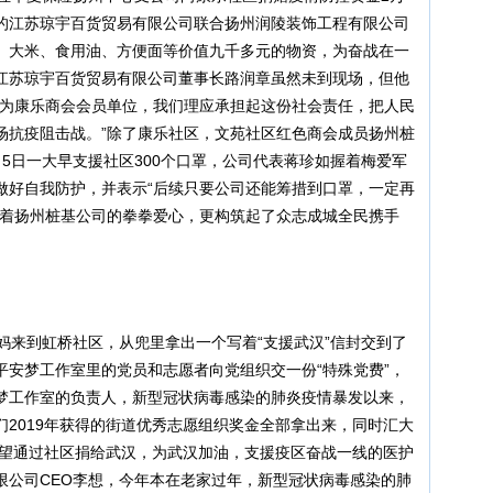
的江苏琼宇百货贸易有限公司联合扬州润陵装饰工程有限公司
、大米、食用油、方便面等价值九千多元的物资，为奋战在一
江苏琼宇百货贸易有限公司董事长路润章虽然未到现场，但他
作为康乐商会会员单位，我们理应承担起这份社会责任，把人民
场抗疫阻击战。”除了康乐社区，文苑社区红色商会成员扬州桩
5日一大早支援社区300个口罩，公司代表蒋珍如握着梅爱军
做好自我防护，并表示“后续只要公司还能筹措到口罩，一定再
显着扬州桩基公司的拳拳爱心，更构筑起了众志成城全民携手
妈来到虹桥社区，从兜里拿出一个写着“支援武汉”信封交到了
平安梦工作室里的党员和志愿者向党组织交一份“特殊党费”，
梦工作室的负责人，新型冠状病毒感染的肺炎疫情暴发以来，
2019年获得的街道优秀志愿组织奖金全部拿出来，同时汇大
希望通过社区捐给武汉，为武汉加油，支援疫区奋战一线的医护
限公司CEO李想，今年本在老家过年，新型冠状病毒感染的肺