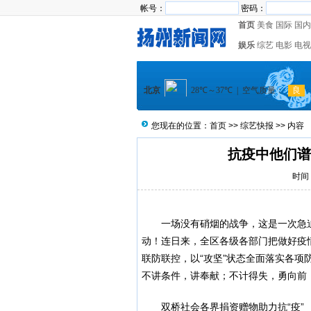
帐号：
密码：
首页
美食
国际
国内
娱乐
综艺
电影
电视
您现在的位置：
首页
>>
综艺快报
>> 内容
抗疫中他们谱
时间：
一场没有硝烟的战争，这是一次急
动！连日来，全区各级各部门把做好疫
联防联控，以“攻坚”状态全面落实各
不讲条件，讲奉献；不计得失，勇向前
双桥社会各界捐资赠物助力抗“疫”