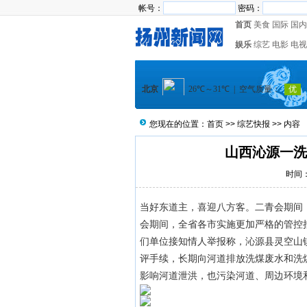
帐号：
密码：
首页
美食
国际
国内
娱乐
综艺
电影
电视
您现在的位置：
首页
>>
综艺快报
>> 内容
山西沁源一洗
时间：2
当好东道主，喜迎八方客。二青会期间
会期间，全省各市实施更加严格的管控
们单位接知情人举报称，沁源县灵空山
评手续，长期向河道排放洗煤废水和洗
影响河道泄洪，也污染河道、周边环境