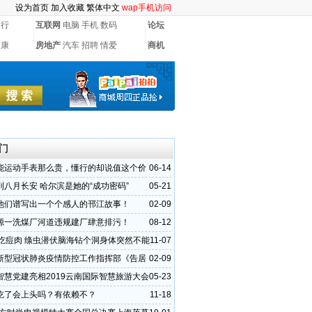
设为首页
加入收藏
繁体中文
wap手机访问
银行
互联网
电脑
手机
数码
论坛
健康
房地产
汽车
招聘
情爱
商机
门
能运动手表那么贵，懂行的却说值这个价
06-14
到八月长安 哈尔滨是她的“成功密码”
05-21
他们谱写出一个个感人的邗江故事！
02-09
源一洗煤厂河道违规建厂肆意排污！
08-12
前吃痘肉 绦虫潜伏脑海钻个洞身体突然不能
11-07
拔出5
新型冠状肺炎疫情防控工作指挥部《告居
02-09
智慧党建亮相2019云南国际智慧旅游大会
05-23
吃了会上头吗？有依赖不？
11-18