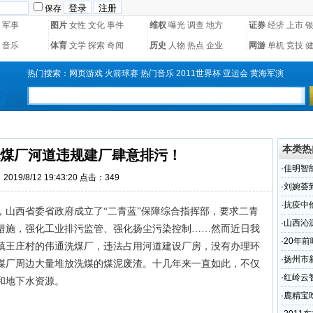
保存
军事
图片
女性
文化
事件
维权
曝光
调查
地方
证券
经济
上市
音乐
体育
文学
探索
奇闻
历史
人物
热点
企业
网游
单机
竞技
热门搜索：
网页游戏
火箭球赛
热门音乐
2011世界杯
亚运会
黄海军演
本类热
煤厂河道违规建厂肆意排污！
·
佳明智
019/8/12 19:43:20 点击：
349
·
刘婉荟
·
抗疫中
，山西省委省政府成立了“二青蓝”保障综合指挥部，要求二青
·
山西沁
措施，强化工业排污监管、强化扬尘污染控制……然而近日我
·
20年
镇王庄村的伟通洗煤厂，违法占用河道建设厂房，没有办理环
动 开颅
·
扬州市
煤厂周边大量堆放洗煤的煤泥废渣。十几年来一直如此，不仅
民书》
·
红岭云
和地下水资源。
·
鹿精宝