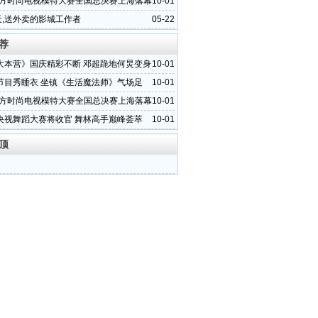
1东方时尚电视模特大赛全国总决赛上海落幕
10-01
天,送外卖的影城工作者
05-22
荐
大本营》国庆精彩不断 邓超跪地何炅变身
10-01
节目秀睡衣 坐镇《生活魔法师》气场足
10-01
1东方时尚电视模特大赛全国总决赛上海落幕
10-01
央视舞蹈大赛将收官 舞林高手巅峰荟萃
10-01
顶