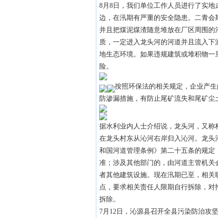
8月8日，我们单位工作人员进行了实
边，在汛期有严重的安全隐患。二青会
并且把煤泥煤渣随意堆放在厂区周围的
质，一定进入龙头河的河道并且流入下
地生态环境。如果违规建筑或堆积物一
险。
按照环保法的相关规定，企业产生
防渗漏措施，有防止尾矿流失和尾矿尘
据水利业内人士介绍说，龙头河，又称
在龙头村东从沁河右岸归入沁河。龙头河
和国河道管理条例》第二十五条的规定
准；涉及其他部门的，由河道主管机关
者其他建筑设施。现在汛期已至，相关
点，要求相关责任人限期自行拆除，对
拆除。
7月12日，沁源县召开全县污染防治攻