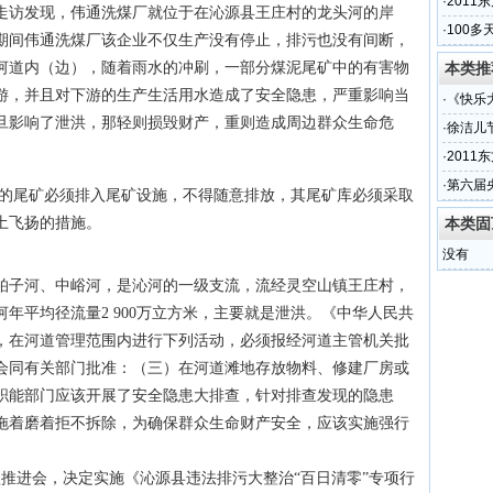
·
201
地走访发现，伟通洗煤厂就位于在沁源县王庄村的龙头河的岸
·
100多
期间伟通洗煤厂该企业不仅生产没有停止，排污也没有间断，
河道内（边），随着雨水的冲刷，一部分煤泥尾矿中的有害物
本类推
游，并且对下游的生产生活用水造成了安全隐患，严重影响当
·
《快乐
旦影响了泄洪，那轻则损毁财产，重则造成周边群众生命危
·
徐洁儿
·
201
·
第六届
的尾矿必须排入尾矿设施，不得随意排放，其尾矿库必须采取
土飞扬的措施。
本类固
没有
柏子河、中峪河，是沁河的一级支流，流经灵空山镇王庄村，
年平均径流量2 900万立方米，主要就是泄洪。《中华人民共
，在河道管理范围内进行下列活动，必须报经河道主管机关批
会同有关部门批准：（三）在河道滩地存放物料、修建厂房或
职能部门应该开展了安全隐患大排查，针对排查发现的隐患
拖着磨着拒不拆除，为确保群众生命财产安全，应该实施强行
坚推进会，决定实施《沁源县违法排污大整治“百日清零”专项行