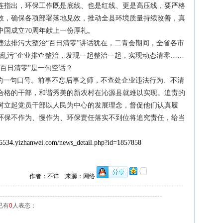
连指出，环保工作既是底线、也是红线、更是高压线，要严格
效，确保各项部署落地见效，推动全县环境质量持续改善，真
中国成立70周年献上一份厚礼。
违法排污大整治“百日清零”讲话犹在，二青会期间，全省各市
散乱污”企业排查整治，发现一起整治一起，实现动态清零……
百日清零”是一句空话？
单的一句口号。前事不忘后事之师，不查处企业违法行为、不清
合格的干部，和谐秀美的新农村在沁源县就难以实现。追责的
树立起党员干部以人民为中心的发展理念，督促他们认真履
环保不作为、慢作为、环保责任落实不到位将追究责任，给当
e6534.yizhanwei.com/news_detail.php?id=1857858
作者：不详 来源：网络
已有
0
人表态：