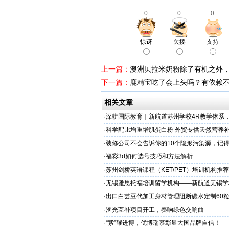
0
0
0
惊讶
欠揍
支持
上一篇：
澳洲贝拉米奶粉除了有机之外
下一篇：
鹿精宝吃了会上头吗？有依赖
相关文章
·
深耕国际教育｜新航道苏州学校4R教学体系
学备考之路
·
科学配比增重增肌蛋白粉 外贸专供天然营养补
源头定制
·
装修公司不会告诉你的10个隐形污染源，记
·
福彩3d如何选号技巧和方法解析
·
苏州剑桥英语课程（KET/PET）培训机构推荐
州学校
·
无锡雅思托福培训留学机构——新航道无锡学
·
出口白芸豆代加工身材管理阻断碳水定制60粒
贴牌
·
渔光互补项目开工，奏响绿色交响曲
·
“紫”耀进博，优博瑞慕彰显大国品牌自信！