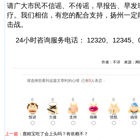
请广大市民不信谣、不传谣，早报告、早发
疗。我们相信，有您的配合支持，扬州一定
击战。
24小时咨询服务电话： 12320、12345、05
作者：不详 来源：网
请选择您看到这篇文章时的心情: 已有
0
人表态：
0
0
0
0
0
0
惊讶
欠揍
支持
很棒
愤怒
搞笑
上一篇：
鹿精宝吃了会上头吗？有依赖不？