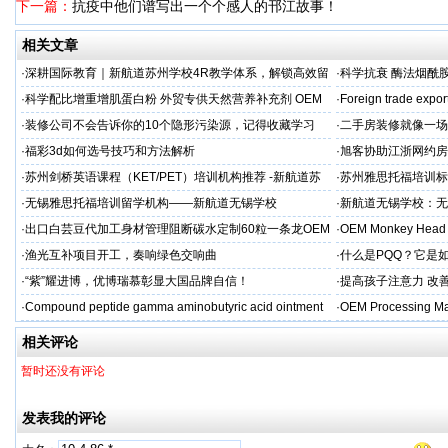
下一篇：
抗疫中他们谱写出一个个感人的邗江故事！
相关文章
·
深耕国际教育｜新航道苏州学校4R教学体系，解锁高效留
·
科学抗衰 酶法烟酰胺
学备考之路
M/ODM定制
·
科学配比增重增肌蛋白粉 外贸专供天然营养补充剂 OEM
·
Foreign trade expor
源头定制
·
装修公司不会告诉你的10个隐形污染源，记得收藏学习
·
二手房装修就像一场
糟心！看完这篇再开
·
福彩3d如何选号技巧和方法解析
·
旭客协助江浙网约房
标杆
·
苏州剑桥英语课程（KET/PET）培训机构推荐 -新航道苏
·
苏州雅思托福培训标
州学校
率领先
·
无锡雅思托福培训留学机构——新航道无锡学校
·
新航道无锡学校：无
·
出口白芸豆代加工身材管理阻断碳水定制60粒一条龙OEM
·
OEM Monkey Head 
贴牌
aps
·
渔光互补项目开工，奏响绿色交响曲
·
什么是PQQ？它是
·
“紫”耀进博，优博瑞慕彰显大国品牌自信！
·
提高孩子注意力 改善
·
Compound peptide gamma aminobutyric acid ointment
·
OEM Processing Man
相关评论
暂时还没有评论
发表我的评论