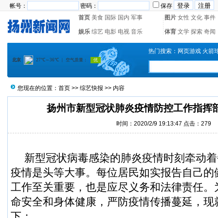
帐号：
密码：
保存
首页
美食
国际
国内
军事
图片
女性
文化
事件
娱乐
综艺
电影
电视
音乐
体育
文学
探索
奇闻
热门搜索：
网页游戏
火箭
您现在的位置：
首页
>>
综艺快报
>> 内容
扬州市新型冠状肺炎疫情防控工作指挥
时间：2020/2/9 19:13:47 点击：
279
新型冠状病毒感染的肺炎疫情时刻牵动着
疫情是头等大事。每位居民如实报告自己的
工作至关重要，也是应尽义务和法律责任。
命安全和身体健康，严防疫情传播蔓延，现
下：