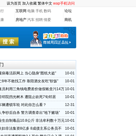
设为首页
加入收藏
繁体中文
wap手机访问
银行
互联网
电脑
手机
数码
论坛
健康
房地产
汽车
招聘
情爱
商机
门
谍病毒活跃网上 当心隐身“图纸大盗”
10-01
亡8年不敢找工作 靠陪酒女友吃“软饭”
10-01
账员利用三角钱电费差价做假账贪污14万
10-01
剪邻院挡光树木 遭阻止砍死7旬邻居
10-01
车辆遭锁车轮 对此你怎么看？
12-31
人争吵后自杀 警方调查牵出“地下赌场”
10-01
业生自制毒品10.8公斤 非法牟利数十万元
10-01
夫妇非法集资8亿多 8成债主系公务员不
10-01