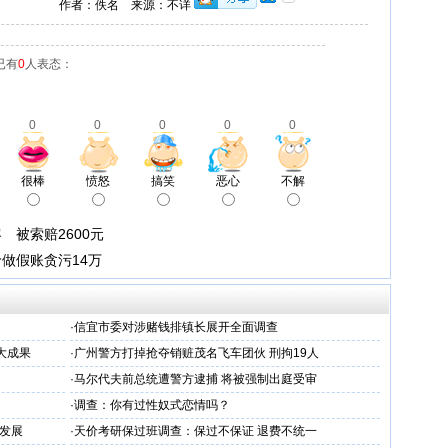
作者：佚名 来源：不详
已有
0
人表态：
0
0
0
0
0
很棒
愤怒
搞笑
恶心
不解
 被索赔2600元
做假账贪污14万
·
信宜市委对涉赌钱排镇长展开全面调查
大成果
·
广州警方打掉抢夺销赃茂名飞车团伙 刑拘19人
·
马尔代夫前总统遭警方逮捕 将被强制出庭受审
·
调查：你有过性奴式恋情吗？
发展
·
天价考研保过班调查：保过不保证 退费不统一