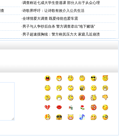
·
调查称近七成大学生曾逃课 部分人出于从众心理
调查
·
诗歌界呼吁：让诗歌有效介入公共生活
·
全球情爱大调查 既爱传统也爱车震
·
男子与人争吵后自杀 警方调查牵出“地下赌场”
·
男子超速摸胸续：警方称其压力大 家庭几近崩溃