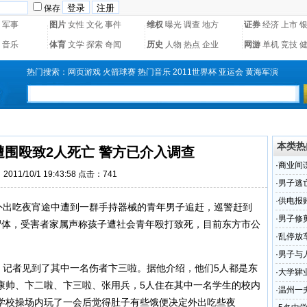
保存
军事
图片
女性
文化
事件
维权
曝光
调查
地方
证券
经济
上市
音乐
体育
文学
探索
奇闻
历史
人物
热点
企业
网游
单机
竞技
热门搜索：
网页游戏
火箭球赛
热门音乐
2011世界杯
亚运会
黄海军演
本类热
遭围殴致2人死亡 警方已介入调查
·
商业间
011/10/1 19:43:58 点击：
741
·
男子逃
·
供电报
出吃夜宵途中遭到一群手持器械的青年男子追赶，巡警赶到
·
男子修
尸体，受害者家属声称孩子遭社会青年殴打致死，目前东方市公
·
乱停放
·
男子与
记者见到了其中一名伤者卞三啦。据他介绍，他们5人都是东
·
大学肄
康帅、卞二啦、卞三啦、张用兵，5人住在其中一名学生的校内
·
温州一
学校操场内玩了一会后觉得肚子有些饿便决定外出吃些夜