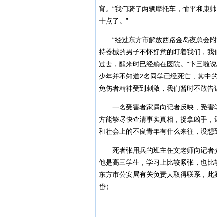
宵。“我们骑了两辆摩托车，愉平和康
十点了。”
“经过东方市解放西路金岛夜总会附
持器械的男子不怀好意的盯着我们，我
过去，醒来时已经躺在医院。”卞三啦说
少年并不知道2名同学已经死亡，其中
免伤者精神受到刺激，我们暂时不敢告
一名受害者家属向记者反映，受害学
方能够尽快查清事实真相，捉拿凶手，
和社会上的不良青年有什么来往，没想
死者张用兵的班主任文老师向记者介
他是高三学生，学习上比较紧张，也比
东方市公安局有关负责人取得联系，此
岱）