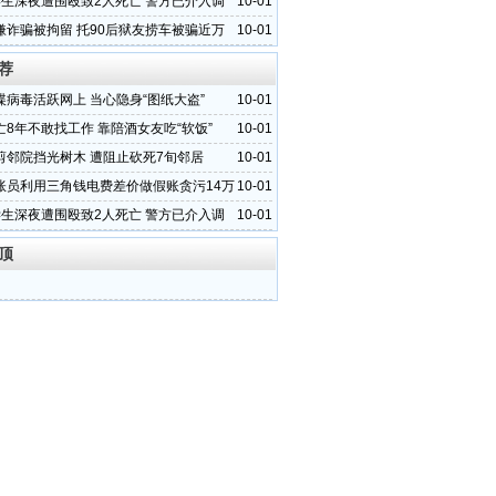
学生深夜遭围殴致2人死亡 警方已介入调
10-01
嫌诈骗被拘留 托90后狱友捞车被骗近万
10-01
荐
谍病毒活跃网上 当心隐身“图纸大盗”
10-01
亡8年不敢找工作 靠陪酒女友吃“软饭”
10-01
剪邻院挡光树木 遭阻止砍死7旬邻居
10-01
账员利用三角钱电费差价做假账贪污14万
10-01
学生深夜遭围殴致2人死亡 警方已介入调
10-01
顶