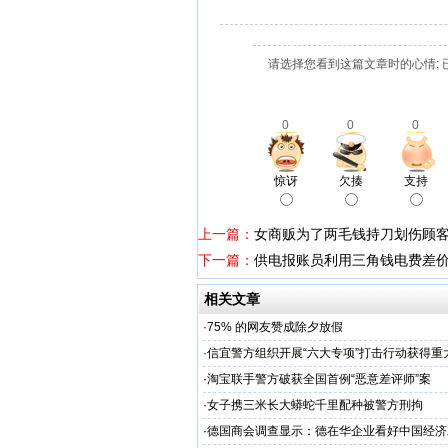
请选择您看到这篇文章时的心情: 
0
0
0
惊讶
欠揍
支持
上一篇：
女商贩为了两毛钱持刀划伤顾客
下一篇：
供电报账员利用三角钱电费差价
相关文章
·
75% 的网友赞成除夕放假
·
信宜警方组织开展“六大专项”打击行动获得重
·
淘宝联手警方破获全国首例“恶意差评师”案
·
女子携三米长大蟒蛇千里配种被警方刑拘
·
德国商会调查显示：德在华企业看好中国经济