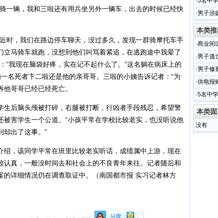
属实
·
5名中
帅骑一辆，我和三啦还有用兵坐另外一辆车，出去的时候已经快
查
·
男子涉
本类推
近时，我们在路边停车聊天，没过多久，发现一群骑摩托车手
·
商业间
们立马骑车就跑，没想到他们叫骂着紧追，在逃跑途中我晕了
·
男子逃
：“我现在脑袋好疼，实在记不起什么了。”这名躺在病床上的
·
男子修
的一名死者卞二啦还是他的亲哥哥。三啦的小姨告诉记者：“为
·
供电报
诉他哥哥已经已经死亡。
·
5名中
查
生后脑头颅被打碎，右腿被打断，行凶者手段残忍，希望警
本类固
还被害学生一个公道。“小孩平常在学校比较老实，也没听说他
没有
到却出了这事。”
绍，该同学平常在班里比较老实听话，成绩属中上游，现在
较认真，一般没时间去和社会上的不良青年来往。记者随后和
案的详细情况仍在调查取证中。（南国都市报 实习记者林方