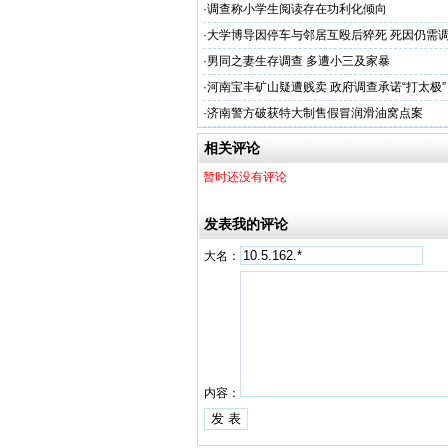
·
调查称小学生阅读存在功利化倾向
·
大学博导因停车与邻居互殴后猝死 死因仍需
·
男同之妻生存调查 多遭小三及家暴
·
河南宝丰矿山疑遭贱卖 政府调查承诺“打太极”
·
济南警方破获特大制售假冒润滑油窝点案
相关评论
暂时还没有评论
发表我的评论
大名：
内容：