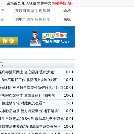
设为首页
加入收藏
繁体中文
wap手机访问
银行
互联网
电脑
手机
数码
论坛
健康
房地产
汽车
招聘
情爱
商机
门
谍病毒活跃网上 当心隐身“图纸大盗”
10-01
亡8年不敢找工作 靠陪酒女友吃“软饭”
10-01
账员利用三角钱电费差价做假账贪污14万
10-01
剪邻院挡光树木 遭阻止砍死7旬邻居
10-01
车辆遭锁车轮 对此你怎么看？
12-31
人争吵后自杀 警方调查牵出“地下赌场”
10-01
业生自制毒品10.8公斤 非法牟利数十万元
10-01
夫妇非法集资8亿多 8成债主系公务员不
10-01