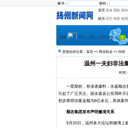
帐号：
密码：
首页
美食
国际
国内
娱乐
综艺
电影
电视
您现在的位置：
首页
>>
商业机会
>> 内容
温州一夫妇非法集
时间：2
一星期前，有读者爆料：永嘉顺吉集
引起了广泛关注。据永嘉县公安局昨天
初步查明涉案金额为8亿余元，具体案
顺吉集团发布声明撇清关系
9月20日，温州各大论坛和微博上都