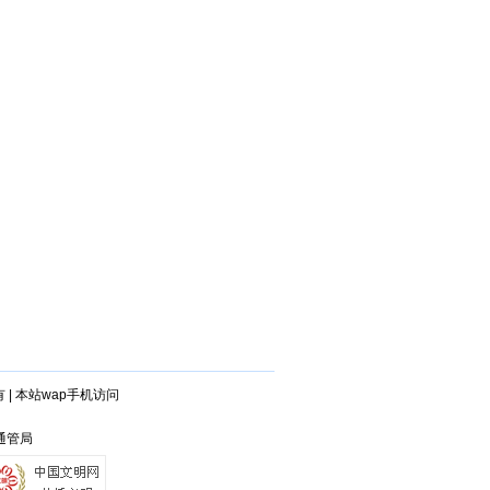
有
|
本站wap手机访问
州通管局