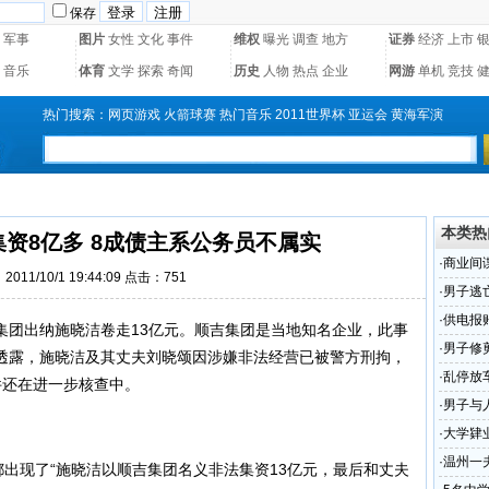
保存
军事
图片
女性
文化
事件
维权
曝光
调查
地方
证券
经济
上市
音乐
体育
文学
探索
奇闻
历史
人物
热点
企业
网游
单机
竞技
热门搜索：
网页游戏
火箭球赛
热门音乐
2011世界杯
亚运会
黄海军演
本类热
资8亿多 8成债主系公务员不属实
·
商业间
011/10/1 19:44:09 点击：
751
·
男子逃
·
供电报
团出纳施晓洁卷走13亿元。顺吉集团是当地知名企业，此事
·
男子修
透露，施晓洁及其丈夫刘晓颂因涉嫌非法经营已被警方刑拘，
·
乱停放
件还在进一步核查中。
·
男子与
·
大学肄
·
温州一
出现了“施晓洁以顺吉集团名义非法集资13亿元，最后和丈夫