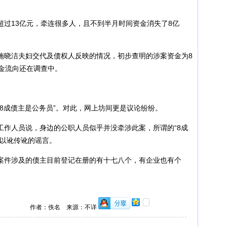
13亿元，牵连很多人，且不到半月时间资金消失了8亿
晓洁夫妇交代及债权人反映的情况，初步查明的涉案资金为8
金流向还在调查中。
成债主是公务员”。对此，网上坊间更是议论纷纷。
人员说，身边的公职人员似乎并没牵涉此案，所谓的“8成
上以讹传讹的谣言。
件涉及的债主目前登记在册的有十七八个，有企业也有个
作者：佚名 来源：不详