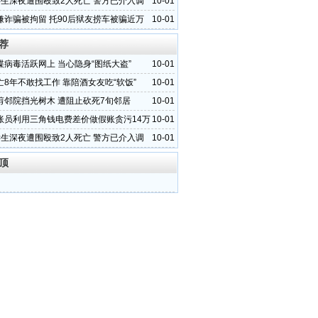
学生深夜遭围殴致2人死亡 警方已介入调
10-01
嫌诈骗被拘留 托90后狱友捞车被骗近万
10-01
荐
谍病毒活跃网上 当心隐身“图纸大盗”
10-01
亡8年不敢找工作 靠陪酒女友吃“软饭”
10-01
剪邻院挡光树木 遭阻止砍死7旬邻居
10-01
账员利用三角钱电费差价做假账贪污14万
10-01
学生深夜遭围殴致2人死亡 警方已介入调
10-01
顶