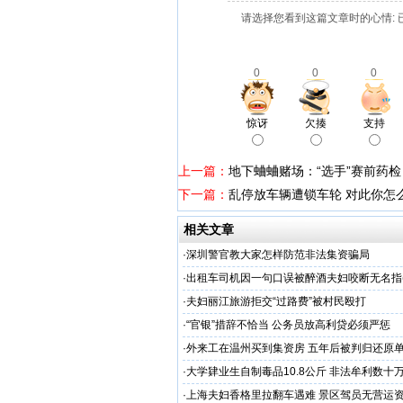
请选择您看到这篇文章时的心情: 
0
0
0
惊讶
欠揍
支持
上一篇：
地下蛐蛐赌场：“选手”赛前药检
下一篇：
乱停放车辆遭锁车轮 对此你怎
相关文章
·
深圳警官教大家怎样防范非法集资骗局
·
出租车司机因一句口误被醉酒夫妇咬断无名指(
·
夫妇丽江旅游拒交“过路费”被村民殴打
·
“官银”措辞不恰当 公务员放高利贷必须严惩
·
外来工在温州买到集资房 五年后被判归还原
·
大学肄业生自制毒品10.8公斤 非法牟利数十
·
上海夫妇香格里拉翻车遇难 景区驾员无营运