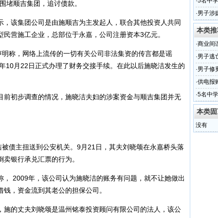
属实
·
5名中
门围堵顺吉集团，追讨债款。
查
·
男子涉
，该集团公司是由施顺吉为主发起人，联合其他投资人共同
本类推
型民营施工企业，总部位于永嘉，公司注册资本3亿元。
·
商业间
明称，网络上流传的一切有关公司非法集资的传言都是谣
·
男子逃
9年10月22日正式办理了财务交接手续。在此以后施晓洁发生的
·
男子修
·
供电报
·
5名中
前初步调查的情况，施晓洁夫妇的涉案资金与顺吉集团并无
查
本类固
没有
被债主扭送到公安机关。9月21日，其夫刘晓颂在永嘉桥头落
倒卖银行承兑汇票的行为。
 2009年，该公司认为施晓洁的账务有问题，就不让她做出
借钱，资金流到其老公的担保公司。
施的丈夫刘晓颂是温州铭泰投资顾问有限公司的法人，该公