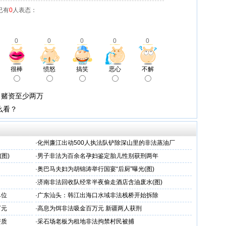
已有
0
人表态：
0
0
0
0
0
很棒
愤怒
搞笑
恶心
不解
 赌资至少两万
么看？
·
化州廉江出动500人执法队铲除深山里的非法蒸油厂
图)
·
男子非法为百余名孕妇鉴定胎儿性别获刑两年
·
奥巴马夫妇为胡锦涛举行国宴“后厨”曝光(图)
·
济南非法回收队经常半夜偷走酒店含油废水(图)
单位
·
广东汕头：韩江出海口水域非法栈桥开始拆除
万元
·
高息为饵非法吸金百万元 新疆两人获刑
资质
·
采石场老板为租地非法拘禁村民被捕