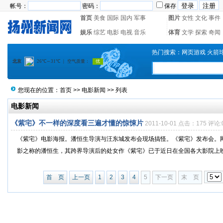
帐号：
密码：
保存
首页
美食
国际
国内
军事
图片
女性
文化
事件
娱乐
综艺
电影
电视
音乐
体育
文学
探索
奇闻
热门搜索：
网页游戏
火箭
您现在的位置：
首页
>>
电影新闻
>> 列表
电影新闻
《紫宅》不一样的深度看三遍才懂的惊悚片
2011-10-01 点击：175 评论:
《紫宅》电影海报。潘恒生导演与汪东城发布会现场搞怪。《紫宅》发布会。网
影之称的潘恒生，其跨界导演后的处女作《紫宅》已于近日在全国各大影院上映。
首 页
上一页
1
2
3
4
5
下一页
末 页