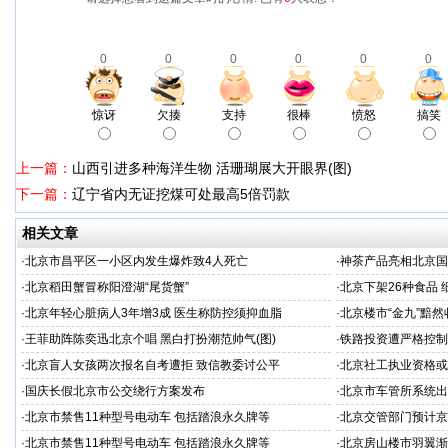
0
0
0
0
0
0
惊讶
欠揍
支持
很棒
愤怒
搞笑
上一篇：
山西引进多种海洋生物 活珊瑚展大开眼界(图)
下一篇：
辽宁省内无证挖煤可处最高5倍罚款
相关文章
·
北京市昌平区一小区内发生爆炸致4人死亡
·
神茶产品亮相北京国
示会
·
北京稻田蟹冒称阳澄湖“尾货蟹”
·
北京下架26种食品
·
北京年轻心脏病人3年增3成 医生称防控须抑血脂
·
北京楼市“金九”黯
·
王菲助阵陈奕迅北京个唱 黑白打扮潮范帅气(图)
·
铁路投资遭严格控制
·
北京盲人女孩两次报名自考遭拒 致信教委讨公平
·
北京社工执业资格或
·
国庆长假北京市公交绕行方案发布
·
北京市车管所系统出
·
北京市禁售11种型号电动车 包括踏浪永久牌等
·
北京交管部门预计京
·
北京市禁售11种型号电动车 包括踏浪永久牌等
·
北京房山楼市羽翼渐丰 