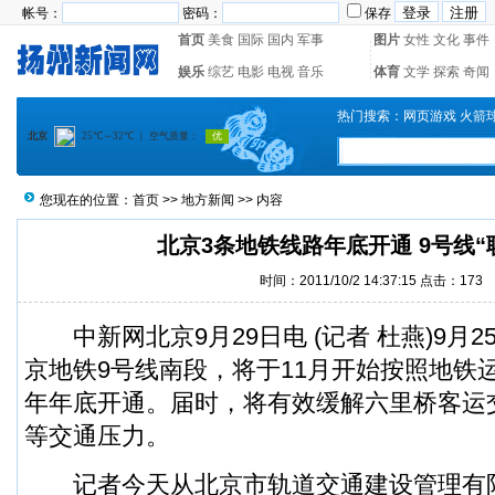
帐号：
密码：
保存
首页
美食
国际
国内
军事
图片
女性
文化
事件
娱乐
综艺
电影
电视
音乐
体育
文学
探索
奇闻
热门搜索：
网页游戏
火箭
您现在的位置：
首页
>>
地方新闻
>> 内容
北京3条地铁线路年底开通 9号线“
时间：2011/10/2 14:37:15 点击：
173
中新网北京9月29日电 (记者 杜燕)9月
京地铁9号线南段，将于11月开始按照地铁
年年底开通。届时，将有效缓解六里桥客运
等交通压力。
记者今天从北京市轨道交通建设管理有限