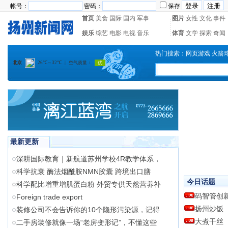
帐号：
密码：
保存
首页
美食
国际
国内
军事
图片
女性
文化
事件
娱乐
综艺
电影
电视
音乐
体育
文学
探索
奇闻
热门搜索：
网页游戏
火箭
最新更新
深耕国际教育｜新航道苏州学校4R教学体系，
科学抗衰 酶法烟酰胺NMN胶囊 跨境出口膳
今日话题
科学配比增重增肌蛋白粉 外贸专供天然营养补
码智管创
Foreign trade export
扬州炒饭
装修公司不会告诉你的10个隐形污染源，记得
大煮干丝
二手房装修就像一场“老房变形记”，不懂这些