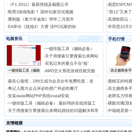
《F1 2011》最新情报及截图公开
易思ESPCM
·
·
暗黑3游戏电影？ 国外玩家尝试视频
“双12”又来
·
·
重制版《暴力辛迪加》明年二月面市
高朋欧阳云
·
·
EA举办《战地3》大赛 没PC玩家的份
学而思10月2
·
·
电脑资讯
手机行情
一键排版工具（编辑必备）
·
关于用搜索引擎搜索出来网站
·
买笔记本的要点不在“核”
·
一键排版工具（编辑
AMD交火系统游戏性能完败
高主频商务手
·
最良心面馆，299元成为会员全年免费吃面，老
鹿精宝的特
·
·
粤记入围大众点评必吃榜广州必吃餐厅
高主频商务手
·
·
安装dede网站PHP系统install安装
老牌实力悍将
·
·
一键排版工具（编辑必备） 最好用的在线排版工
裸眼3D配双核
·
·
关于用搜索引擎搜索出来网站跳转的问题解决和常
中端稳居第一
·
·
友情链接