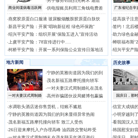
男子修剪邻院挡光树木 遭阻
·
商业间谍病毒活跃网
供电报账员利用三角钱电费差
广东省纪念辛
·
燕窝胶原蛋白口服液 玻尿酸烟酰胺胶原蛋白肽饮
提高孩子注意
·
·
新昌平安产险：开展“唱响新征程 绿色环保跑”
签约！北后
·
·
绍兴平安产险：组织开展“保险五进入”宣传活动
助力绿色金
·
·
上虞平安产险：78宣传进行中.....
蝉联福布斯“2
·
·
柯桥平安产险：开展一系列保险公众宣传日落地活
绍兴平安产
·
·
地方新闻
历史故事
宁静的英雅街道因为我们的到
·
茂名新福五路摩托撞向轿车
·
一对夫妻汉式周制婚礼在茂名
·
一对夫妻汉式周制婚
高州诈骗团伙设局赌博包赢骗
国庆日，那
·
水调歌头酒店迷你售货机，结账不尴尬
信宜大成镇
·
·
宁静的英雅街道因为我们的到来显得异常热闹
小明穿越到
·
·
茂名新福五路摩托撞向轿车 致三人受伤
看我国汉人
·
·
26日迎来摩托入户办理高峰 油四路交警站昨受
韩国慰安妇
·
·
一对夫妻汉式周制婚礼在茂名颐天年酒店举行
国庆日，那
·
·