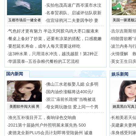
实拍包茂高速广西岑溪市水汶
·
名泰贸易队、启诚评估队获新
·
玉都市场后一健全者
信宜绿鸦河二夫妻因争吵 妻
美国一驱逐舰
·
气色好才更有魅力 半边天阿胶乌鸡大枣口服液来
吉尔吉斯斯
·
·
餐桌上备好了炒菜，还要有凉菜的搭配，口感脆嫩
特朗普欲断“
·
·
要想延长寿命，成年人每天需要这样吃
波兰内务与
·
·
这3种水果，只用清水冲洗，越洗越脏！第2种正
火情缓解 
·
·
华源晨泰--五谷杂粮代餐粉的工艺流程
英女王生日
·
·
国内新闻
娱乐新闻
佛山三水老板娶儿媳 众多明
·
国内油价涨幅将达400元/
·
浙江“庙前长跪猪”当晚被送
·
美图软件闯大祸 男
母女两玩微信 爱上同一个男
姚晨黑白写真
·
渔光互补项目开工，奏响绿色交响曲
长相美若天
·
·
2021第十届扬州户外照明展未展先热 500
吴建豪夫妻网
·
·
麦德龙全新PLUS会员计划即将登陆扬州 诚邀
亲身感受到
·
·