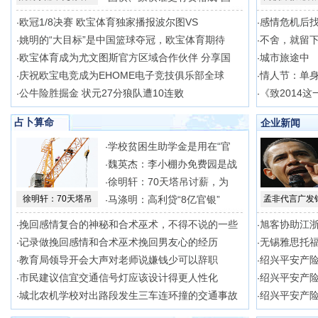
欧冠1/8决赛 欧宝体育独家播报波尔图VS
感情危机后
·
·
姚明的“大目标”是中国篮球夺冠，欧宝体育期待
不舍，就留
·
·
欧宝体育成为尤文图斯官方区域合作伙伴 分享国
城市旅途中
·
·
庆祝欧宝电竞成为EHOME电子竞技俱乐部全球
情人节：单
·
·
公牛险胜掘金 状元27分狼队遭10连败
《致2014
·
·
占卜算命
企业新闻
学校贫困生助学金是用在“官
·
魏英杰：李小棚办免费园是战
·
徐明轩：70天塔吊讨薪，为
·
徐明轩：70天塔吊
马涤明：高利贷“8亿官银”
孟非代言广发
·
挽回感情复合的神秘和合术巫术，不得不说的一些
旭客协助江
·
·
记录做挽回感情和合术巫术挽回男友心的经历
无锡雅思托
·
·
教育局领导开会大声对老师说嫌钱少可以辞职
绍兴平安产
·
·
市民建议信宜交通信号灯应该设计得更人性化
绍兴平安产
·
·
城北农机学校对出路段发生三车连环撞的交通事故
绍兴平安产
·
·