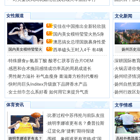
女性频道
文化新闻
安佳在中国推出全新轻欣脱
国内美女模特莹莹火热S身
脂
澳恶搞女总理国旗裹身性爱
型
国内美女模特莹莹火
西单磕头王时入4千 有4辆
扬州历史
场
特殊膳食γ-氨基丁酸 酸枣仁茯苓百合片OEM
深耕国际教
·
·
感恩和合术挽回感情成功率高的周易成道长
火锅店请你免
·
·
男性耐力滋补 补气血瘦身 膏滋膏方粉剂代餐粉
扬州经济情
·
·
快时尚巨头Inditex升级旗下品牌香水产品
扬州自然资
·
·
女士丝巾怎么系好看 如何用它来提升气质
扬州行政区
·
·
体育资讯
文学情感
比赛过程中苏伟抡与前队友扭
·
姚明李娜谁更有名？桑普拉斯
·
辽篮化身“捷豹”期待报捷
·
姚明李娜谁更有名？
围棋、象棋谁更有资格成“国
高校外教跪着
·