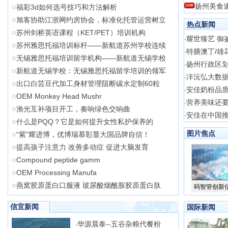
扬州美食
福彩3d如何选号技巧和方法解析
旭客协助江浙网约房协会，标准化托管运营树立
热点新闻
苏州剑桥英语课程（KET/PET）培训机构
耀世臻艺 御鉴
·
苏州雅思托福培训标杆——新航道苏州学校连续
特膳澳丁/雄
·
无锡雅思托福培训留学机构——新航道无锡学校
扬州行政区
·
新航道无锡学校：无锡雅思托福留学培训的领军
沣沅弘大数
·
出口白芸豆代加工身材管理阻断碳水定制60粒
安佳奶粉品质
·
OEM Monkey Head Mushr
营养美味还要
·
渔光互补项目开工，奏响绿色交响曲
安佳在中国
·
什么是PQQ？它是如何提升女性私护保养的
图片焦点
“紫”耀进博，优博瑞慕彰显大国品牌自信！
提高孩子注意力 改善多动症 促进大脑发育
Compound peptide gamm
OEM Processing Manufa
燕窝胶原蛋白口服液 玻尿酸烟酰胺胶原蛋白肽
码智管创新
信宜新闻
国际新闻
华源晨泰--五谷杂粮代餐粉
·