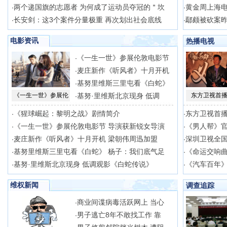
两个递国旗的志愿者 为何成了运动员夺冠的＂坎
黄金周上海电
·
·
长安剑：这3个案件分量极重 再次划出社会底线
鄢颇被砍案昨
·
·
电影资讯
热播电视
《一生一世》参展伦敦电影节
·
麦庄新作《听风者》十月开机
·
基努里维斯三里屯看《白蛇》
·
《一生一世》参展伦
基努·里维斯北京现身 低调
东方卫视首播
·
《猩球崛起：黎明之战》剧情简介
东方卫视首播
·
·
《一生一世》参展伦敦电影节 导演获新锐女导演
《男人帮》官
·
·
麦庄新作《听风者》十月开机 梁朝伟周迅加盟
深圳卫视全
·
·
基努里维斯三里屯看《白蛇》 杨子：我们底气足
《命运交响
·
·
基努·里维斯北京现身 低调观影《白蛇传说》
《汽车百年》
·
·
维权新闻
调查追踪
商业间谍病毒活跃网上 当心
·
男子逃亡8年不敢找工作 靠
·