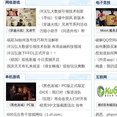
网络游戏
电子竞技
沣沅弘大数据引领技术创新
·
《寻仙》引爆中国风 新版本
·
《穿越火线》兄弟节系列活动
·
《穿越火线》兄弟节
万能小助手 《问道外传》帮
Moon:魔兽
·
福彩3d如何选号技巧和方法解析
破解QQ空间
·
·
沣沅弘大数据引领技术创新 布局金融科技领域
如何删除买
·
·
沣沅弘旗下FFCL正式开业！！
想知道如何
·
·
《猎国》双线新服 今日震撼开启
《抖音app
·
·
国庆天天有礼来就送 《倩女幽魂》缤纷玩法爽翻
梅森：我仍适合
·
·
单机游戏
互联网
《黑色洛城》PC版正式敲定
·
DICE：我们对《叛逆连队
·
《狂怒》将会改变人们对开发
·
《黑色洛城》PC版
暗黑3中文版截图流出 传奇
酷6宣布赎回
·
600元出售个游戏网站（1-zf.com）
易思、phpc
·
·